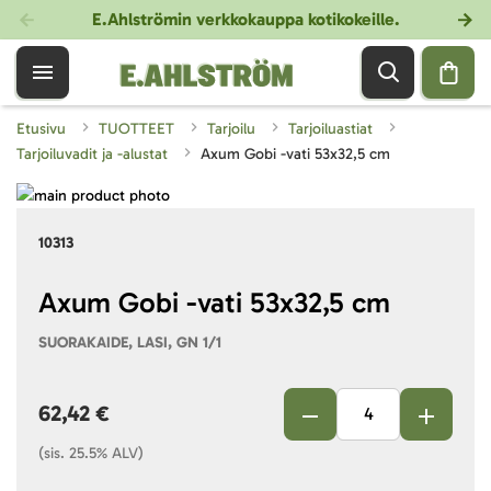
E.Ahlströmin verkkokauppa kotikokeille
.
Etusivu
TUOTTEET
Tarjoilu
Tarjoiluastiat
Tarjoiluvadit ja -alustat
Axum Gobi -vati 53x32,5 cm
Skip
to
Skip
10313
the
to
end
the
of
beginning
Axum Gobi -vati 53x32,5 cm
the
of
SUORAKAIDE, LASI, GN 1/1
images
the
gallery
images
gallery
62,42 €
(sis. 25.5% ALV)