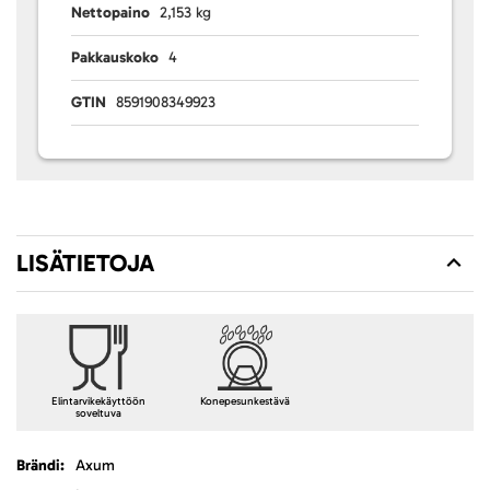
Nettopaino
2,153 kg
Pakkauskoko
4
GTIN
8591908349923
LISÄTIETOJA
Elintarvikekäyttöön
Konepesunkestävä
soveltuva
Lisätietoja
Axum