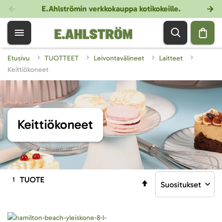
E.Ahlströmin verkkokauppa kotikokeille
.
Etusivu
TUOTTEET
Leivontavälineet
Laitteet
Keittiökoneet
Keittiökoneet
TUOTE
1
Aseta
laskevaan
järjestykseen