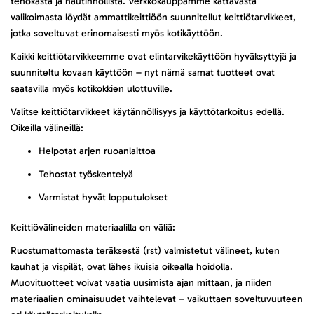
tehokasta ja nautinnollista. Verkkokauppamme kattavasta
valikoimasta löydät ammattikeittiöön suunnitellut keittiötarvikkeet,
jotka soveltuvat erinomaisesti myös kotikäyttöön.
Kaikki keittiötarvikkeemme ovat elintarvikekäyttöön hyväksyttyjä ja
suunniteltu kovaan käyttöön – nyt nämä samat tuotteet ovat
saatavilla myös kotikokkien ulottuville.
Valitse keittiötarvikkeet käytännöllisyys ja käyttötarkoitus edellä.
Oikeilla välineillä:
Helpotat arjen ruoanlaittoa
Tehostat työskentelyä
Varmistat hyvät lopputulokset
Keittiövälineiden materiaalilla on väliä:
Ruostumattomasta teräksestä (rst) valmistetut välineet, kuten
kauhat ja vispilät, ovat lähes ikuisia oikealla hoidolla.
Muovituotteet voivat vaatia uusimista ajan mittaan, ja niiden
materiaalien ominaisuudet vaihtelevat – vaikuttaen soveltuvuuteen