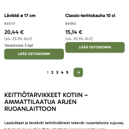
Lävikkö ø 17 cm
Classic-keittokauha 10 cl
86577
86553
20,44 €
15,14 €
(sis. 25.5% ALV)
(sis. 25.5% ALV)
Varastossa 3 kpl
LISÄÄ OSTOSKORIIN
LISÄÄ OSTOSKORIIN
Sivu
You're currently reading page
Sivu
Sivu
Sivu
Sivu
1
2
3
4
5
KEITTIÖTARVIKKEET KOTIIN –
AMMATTILAATUA ARJEN
RUOANLAITTOON
Laadukkaat ja kestävät keittiövälineet tekevät ruoanlaitosta sujuvaa,