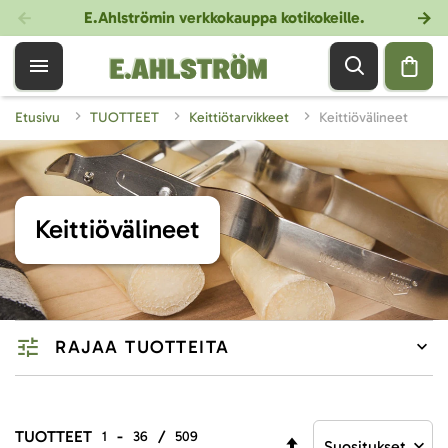
E.Ahlströmin verkkokauppa kotikokeille
.
Etusivu
TUOTTEET
Keittiötarvikkeet
Keittiövälineet
Keittiövälineet
RAJAA TUOTTEITA
TUOTTEET
-
/
1
36
509
Aseta