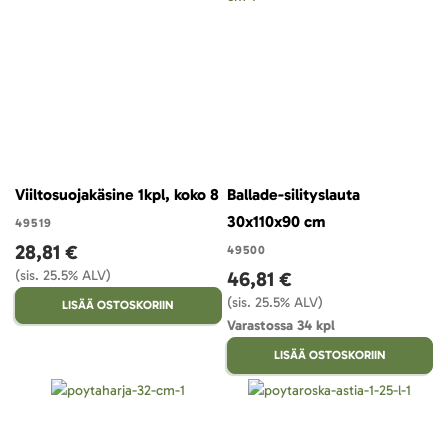
Viiltosuojakäsine 1kpl, koko 8
Ballade-silityslauta
30x110x90 cm
49519
28,81 €
49500
(sis. 25.5% ALV)
46,81 €
(sis. 25.5% ALV)
LISÄÄ OSTOSKORIIN
Varastossa 34 kpl
LISÄÄ OSTOSKORIIN