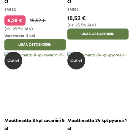
cl
cl
84592
84590
15,52 €
6,28 €
15,52 €
(sis. 25.5% ALV)
(sis. 25.5% ALV)
LISÄÄ OSTOSKORIIN
Varastossa 11 kpl
LISÄÄ OSTOSKORIIN
Outlet
Outlet
Muottimatto 8 kpl savariini 5
Muottimatto 24 kpl pyöreä 1
cl
cl