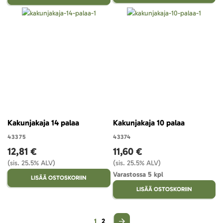
Kakunjakaja 14 palaa
Kakunjakaja 10 palaa
43375
43374
12,81 €
11,60 €
(sis. 25.5% ALV)
(sis. 25.5% ALV)
Varastossa 5 kpl
LISÄÄ OSTOSKORIIN
LISÄÄ OSTOSKORIIN
Sivu
You're currently reading page
Sivu
1
2