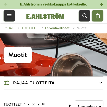
E.Ahlströmin verkkokauppa kotikokeille
.
Etusivu
TUOTTEET
Leivontavälineet
Muotit
Muotit
RAJAA TUOTTEITA
TUOTTEET
-
/
1
36
41
Aseta