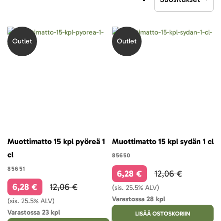
laskevaan
järjestykseen
Outlet
Outlet
Muottimatto 15 kpl pyöreä 1
Muottimatto 15 kpl sydän 1 cl
cl
85650
85651
6,28 €
12,06 €
6,28 €
12,06 €
(sis. 25.5% ALV)
Varastossa 28 kpl
(sis. 25.5% ALV)
Varastossa 23 kpl
LISÄÄ OSTOSKORIIN