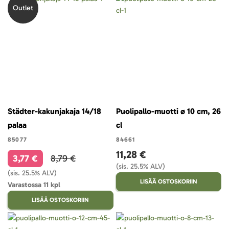
Outlet
Städter-kakunjakaja 14/18
Puolipallo-muotti ø 10 cm, 26
palaa
cl
85077
84661
11,28 €
3,77 €
8,79 €
(sis. 25.5% ALV)
(sis. 25.5% ALV)
LISÄÄ OSTOSKORIIN
Varastossa 11 kpl
LISÄÄ OSTOSKORIIN