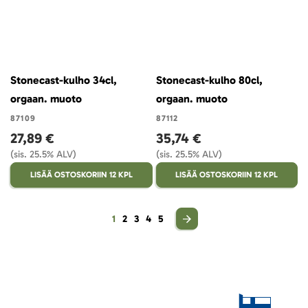
Stonecast-kulho 34cl,
Stonecast-kulho 80cl,
orgaan. muoto
orgaan. muoto
87109
87112
27,89 €
35,74 €
(sis. 25.5% ALV)
(sis. 25.5% ALV)
LISÄÄ OSTOSKORIIN 12 KPL
LISÄÄ OSTOSKORIIN 12 KPL
Sivu
You're currently reading page
Sivu
Sivu
Sivu
Sivu
1
2
3
4
5