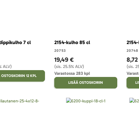
dippikulho 7 cl
2154-kulho 85 cl
2154-
20753
20748
19,49 €
8,72
5% ALV)
(sis. 25.5% ALV)
(sis. 
Varastossa 283 kpl
Varast
 OSTOSKORIIN 12 KPL
LISÄÄ OSTOSKORIIN
L