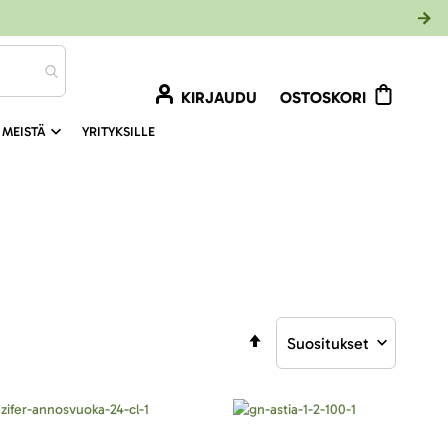
KIRJAUDU
OSTOSKORI
 MEISTÄ
YRITYKSILLE
Aseta
laskevaan
järjestykseen