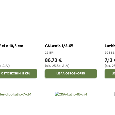
 cl ø 10,3 cm
GN-astia 1/2-65
Luzif
22154
20883
86,73 €
7,13 
5% ALV)
(sis. 25.5% ALV)
(sis. 
 OSTOSKORIIN 12 KPL
LISÄÄ OSTOSKORIIN
LI