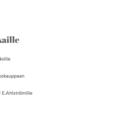
aille
sille
kkokauppaan
 E.Ahlströmille