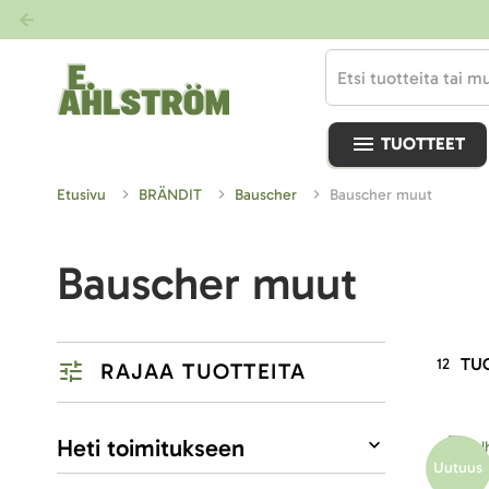
TUOTTEET
Etusivu
BRÄNDIT
Bauscher
Bauscher muut
Bauscher muut
TU
12
RAJAA TUOTTEITA
Listausvalinnat
Heti toimitukseen
Uutuus