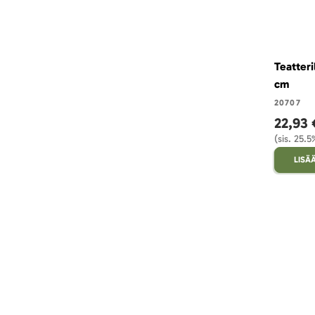
Teatteri
cm
20707
22,93 
(sis. 25.
LISÄ