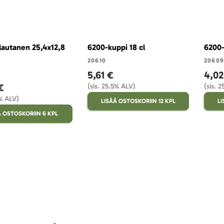
lautanen 25,4x12,8
6200-kuppi 18 cl
6200-
20610
20609
5,61 €
4,02
€
(sis. 25.5% ALV)
(sis. 
5% ALV)
LISÄÄ OSTOSKORIIN 12 KPL
LI
Ä OSTOSKORIIN 6 KPL