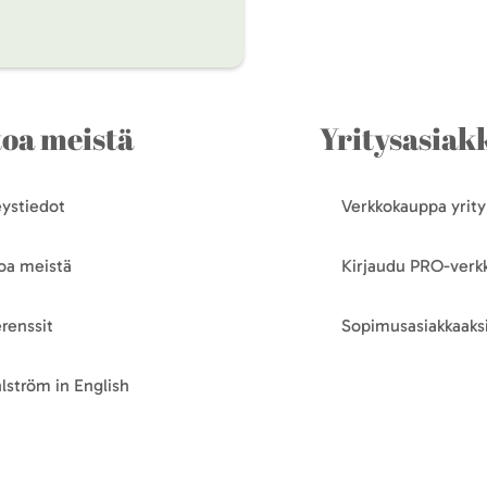
toa meistä
Yritysasiakk
ystiedot
Verkkokauppa yrityk
oa meistä
Kirjaudu PRO-ver
renssit
Sopimusasiakkaaksi
lström in English