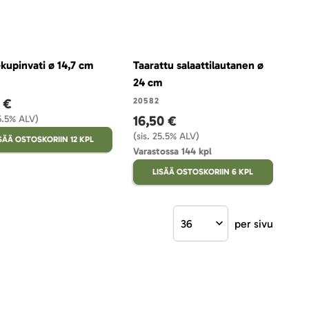
kupinvati ø 14,7 cm
Taarattu salaattilautanen ø
24 cm
 €
20582
16,50 €
25.5% ALV)
(sis. 25.5% ALV)
SÄÄ OSTOSKORIIN 12 KPL
Varastossa 144 kpl
LISÄÄ OSTOSKORIIN 6 KPL
per sivu