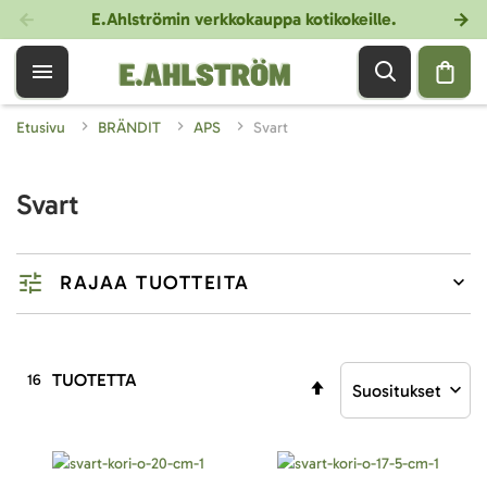
E.Ahlströmin verkkokauppa kotikokeille
.
Etusivu
BRÄNDIT
APS
Svart
Svart
RAJAA TUOTTEITA
TUOTETTA
16
Aseta
laskevaan
järjestykseen