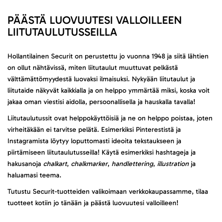
PÄÄSTÄ LUOVUUTESI VALLOILLEEN
LIITUTAULUTUSSEILLA
Hollantilainen Securit on perustettu jo vuonna 1948 ja siitä lähtien
on ollut nähtävissä, miten liitutaulut muuttuvat pelkästä
välttämättömyydestä luovaksi ilmaisuksi. Nykyään liitutaulut ja
liitutaide näkyvät kaikkialla ja on helppo ymmärtää miksi, koska voit
jakaa oman viestisi aidolla, persoonallisella ja hauskalla tavalla!
Liitutaulutussit ovat helppokäyttöisiä ja ne on helppo poistaa, joten
virheitäkään ei tarvitse pelätä. Esimerkiksi Pinterestistä ja
Instagramista löytyy loputtomasti ideoita tekstaukseen ja
piirtämiseen liitutaulutusseilla! Käytä esimerkiksi hashtageja ja
hakusanoja
chalkart
,
chalkmarker
,
handlettering
,
illustration
ja
haluamasi teema.
Tutustu Securit-tuotteiden valikoimaan verkkokaupassamme, tilaa
tuotteet kotiin jo tänään ja päästä luovuutesi valloilleen!