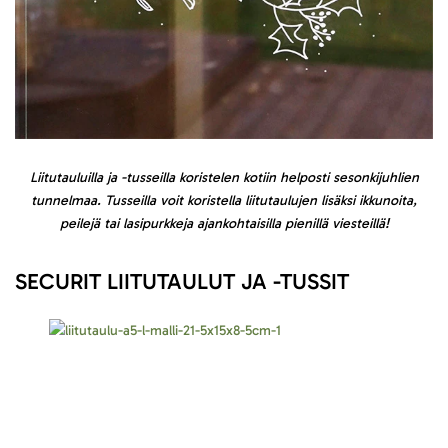
Liitutauluilla ja -tusseilla koristelen kotiin helposti sesonkijuhlien
tunnelmaa. Tusseilla voit koristella liitutaulujen lisäksi ikkunoita,
peilejä tai lasipurkkeja ajankohtaisilla pienillä viesteillä!
SECURIT LIITUTAULUT JA -TUSSIT