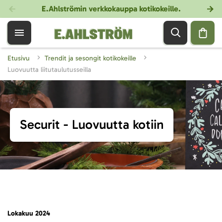
E.Ahlströmin verkkokauppa kotikokeille
.
Etusivu
Trendit ja sesongit kotikokeille
Luovuutta liitutaulutusseilla
Securit - Luovuutta kotiin
Lokakuu 2024