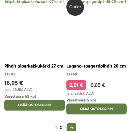
Outlet
Pihdit piparkakkukärki 27 cm
Lugano-spagettipihdit 20 cm
32809
32459
16,05 €
2,51 €
6,65 €
(sis. 25.5% ALV)
(sis. 25.5% ALV)
Varastossa 42 kpl
Varastossa 5 kpl
LISÄÄ OSTOSKORIIN
LISÄÄ OSTOSKORIIN
Sivu
You're currently reading page
Sivu
1
2