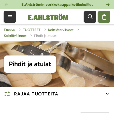
E.Ahlströmin verkkokauppa kotikokeille
.
Etusivu
TUOTTEET
Keittiötarvikkeet
Keittiövälineet
Pihdit ja atulat
Pihdit ja atulat
RAJAA TUOTTEITA