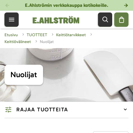
E.Ahlströmin verkkokauppa kotikokeille
.
Etusivu
TUOTTEET
Keittiötarvikkeet
Keittiövälineet
Nuolijat
Nuolijat
RAJAA TUOTTEITA