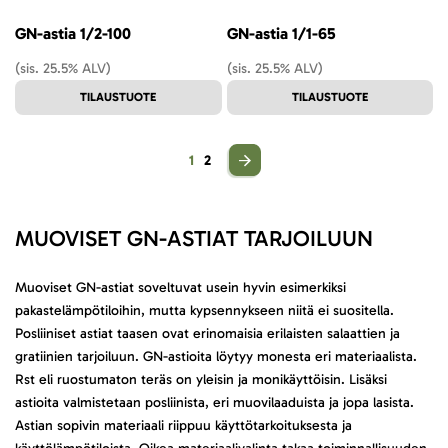
GN-astia 1/2-100
GN-astia 1/1-65
(sis. 25.5% ALV)
(sis. 25.5% ALV)
TILAUSTUOTE
TILAUSTUOTE
Sivu
You're currently reading page
Sivu
1
2
MUOVISET GN-ASTIAT TARJOILUUN
Muoviset GN-astiat soveltuvat usein hyvin esimerkiksi
pakastelämpötiloihin, mutta kypsennykseen niitä ei suositella.
Posliiniset astiat taasen ovat erinomaisia erilaisten salaattien ja
gratiinien tarjoiluun. GN-astioita löytyy monesta eri materiaalista.
Rst eli ruostumaton teräs on yleisin ja monikäyttöisin. Lisäksi
astioita valmistetaan posliinista, eri muovilaaduista ja jopa lasista.
Astian sopivin materiaali riippuu käyttötarkoituksesta ja