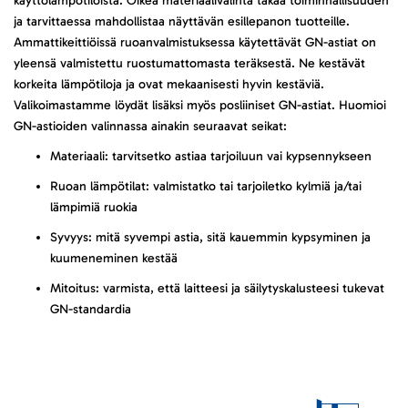
käyttölämpötiloista. Oikea materiaalivalinta takaa toiminnallisuuden
ja tarvittaessa mahdollistaa näyttävän esillepanon tuotteille.
Ammattikeittiöissä ruoanvalmistuksessa käytettävät GN-astiat on
yleensä valmistettu ruostumattomasta teräksestä. Ne kestävät
korkeita lämpötiloja ja ovat mekaanisesti hyvin kestäviä.
Valikoimastamme löydät lisäksi myös posliiniset GN-astiat. Huomioi
GN-astioiden valinnassa ainakin seuraavat seikat:
Materiaali: tarvitsetko astiaa tarjoiluun vai kypsennykseen
Ruoan lämpötilat: valmistatko tai tarjoiletko kylmiä ja/tai
lämpimiä ruokia
Syvyys: mitä syvempi astia, sitä kauemmin kypsyminen ja
kuumeneminen kestää
Mitoitus: varmista, että laitteesi ja säilytyskalusteesi tukevat
GN-standardia