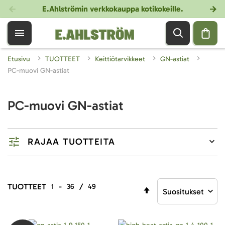
E.Ahlströmin verkkokauppa kotikokeille
.
Etusivu
TUOTTEET
Keittiötarvikkeet
GN-astiat
PC-muovi GN-astiat
PC-muovi GN-astiat
RAJAA TUOTTEITA
TUOTTEET
-
/
1
36
49
Aseta
laskevaan
järjestykseen