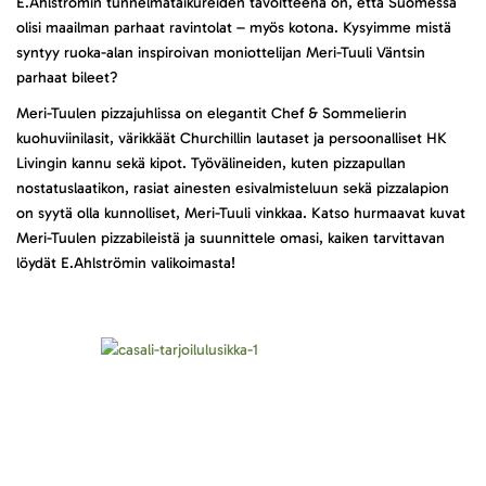
E.Ahlströmin tunnelmataikureiden tavoitteena on, että Suomessa
olisi maailman parhaat ravintolat – myös kotona. Kysyimme mistä
syntyy ruoka-alan inspiroivan moniottelijan Meri-Tuuli Väntsin
parhaat bileet?
Meri-Tuulen pizzajuhlissa on elegantit Chef & Sommelierin
kuohuviinilasit, värikkäät Churchillin lautaset ja persoonalliset HK
Livingin kannu sekä kipot. Työvälineiden, kuten pizzapullan
nostatuslaatikon, rasiat ainesten esivalmisteluun sekä pizzalapion
on syytä olla kunnolliset, Meri-Tuuli vinkkaa. Katso hurmaavat kuvat
Meri-Tuulen pizzabileistä ja suunnittele omasi, kaiken tarvittavan
löydät E.Ahlströmin valikoimasta!