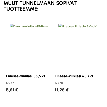
MUUT TUNNELMAAN SOPIVAT
TUOTTEEMME:
Finesse-viinilasi 38,5 cl
Finesse-viinilasi 43,7 cl
Le
c
17377
17378
8,61 €
11,26 €
47
7