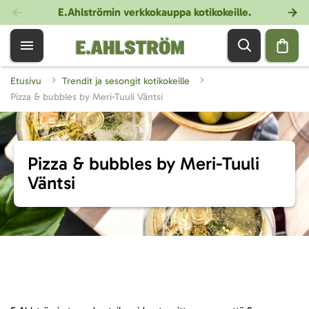
E.Ahlströmin verkkokauppa kotikokeille
.
Etusivu
Trendit ja sesongit kotikokeille
Pizza & bubbles by Meri-Tuuli Väntsi
Pizza & bubbles by Meri-Tuuli
Väntsi