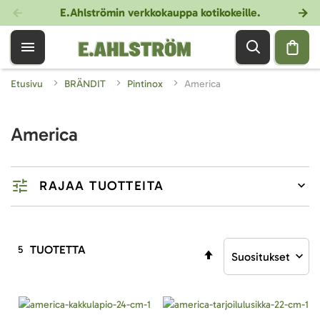
E.Ahlströmin verkkokauppa kotikokeille
.
Etusivu
BRÄNDIT
Pintinox
America
America
RAJAA TUOTTEITA
TUOTETTA
5
Aseta
laskevaan
järjestykseen