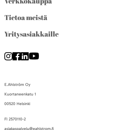
Verkkokauppa
Tietoa meistä
Yritysasiakkaille
E.Ahlström Oy
Kuortaneenkatu 1
00520 Helsinki
FI 2570110-2
asiakaspalvelu@eahlstrom.fi