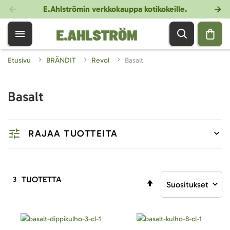
E.Ahlströmin verkkokauppa kotikokeille
.
Etusivu
BRÄNDIT
Revol
Basalt
Basalt
RAJAA TUOTTEITA
TUOTETTA
3
Aseta
laskevaan
järjestykseen