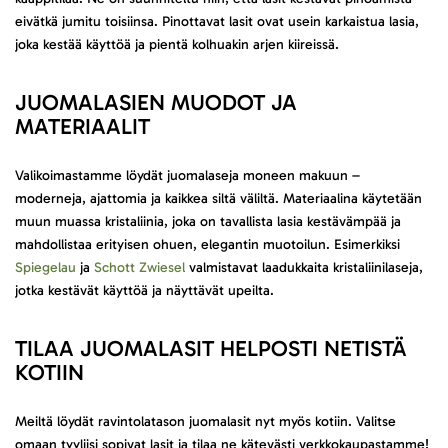
eivätkä jumitu toisiinsa. Pinottavat lasit ovat usein karkaistua lasia,
joka kestää käyttöä ja pientä kolhuakin arjen kiireissä.
JUOMALASIEN MUODOT JA
MATERIAALIT
Valikoimastamme löydät juomalaseja moneen makuun –
moderneja, ajattomia ja kaikkea siltä väliltä. Materiaalina käytetään
muun muassa kristaliinia, joka on tavallista lasia kestävämpää ja
mahdollistaa erityisen ohuen, elegantin muotoilun. Esimerkiksi
Spiegelau
ja
Schott Zwiesel
valmistavat laadukkaita kristaliinilaseja,
jotka kestävät käyttöä ja näyttävät upeilta.
TILAA JUOMALASIT HELPOSTI NETISTÄ
KOTIIN
Meiltä löydät ravintolatason juomalasit nyt myös kotiin. Valitse
omaan tyyliisi sopivat lasit ja tilaa ne kätevästi verkkokaupastamme!