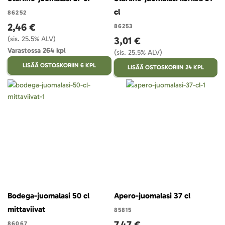
cl
86252
2,46 €
86253
(sis. 25.5% ALV)
3,01 €
Varastossa 264 kpl
(sis. 25.5% ALV)
LISÄÄ OSTOSKORIIN 6 KPL
LISÄÄ OSTOSKORIIN 24 KPL
Bodega-juomalasi 50 cl
Apero-juomalasi 37 cl
mittaviivat
85815
7,47 €
86067