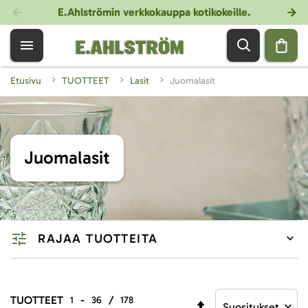
E.Ahlströmin verkkokauppa kotikokeille
.
Etusivu
TUOTTEET
Lasit
Juomalasit
Juomalasit
RAJAA TUOTTEITA
TUOTTEET
-
/
1
36
178
Aseta