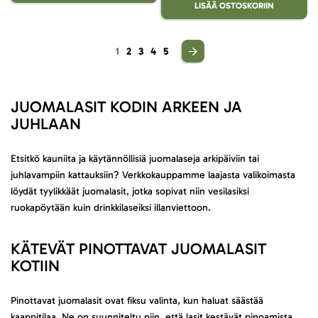
LISÄÄ OSTOSKORIIN
Sivu
You're currently reading page
Sivu
Sivu
Sivu
Sivu
1
2
3
4
5
JUOMALASIT KODIN ARKEEN JA
JUHLAAN
Etsitkö kauniita ja käytännöllisiä juomalaseja arkipäiviin tai
juhlavampiin kattauksiin? Verkkokauppamme laajasta valikoimasta
löydät tyylikkäät juomalasit, jotka sopivat niin vesilasiksi
ruokapöytään kuin drinkkilaseiksi illanviettoon.
KÄTEVÄT PINOTTAVAT JUOMALASIT
KOTIIN
Pinottavat juomalasit ovat fiksu valinta, kun haluat säästää
kaappitilaa. Ne on suunniteltu niin, että lasit kestävät pinoamista