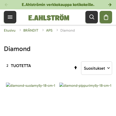
E.Ahlströmin verkkokauppa kotikokeille
.
Etusivu
BRÄNDIT
APS
Diamond
Diamond
TUOTETTA
2
Aseta
laskevaan
järjestykseen