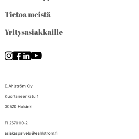
Tietoa meistä
Yritysasiakkaille
E.Ahlström Oy
Kuortaneenkatu 1
00520 Helsinki
FI 2570110-2
asiakaspalvelu@eahlstrom.fi