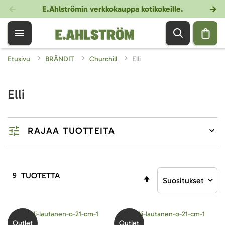
E.Ahlströmin verkkokauppa kotikokeille
.
Etusivu
BRÄNDIT
Churchill
Elli
Elli
RAJAA TUOTTEITA
TUOTETTA
9
Aseta
laskevaan
järjestykseen
Outlet
Outlet