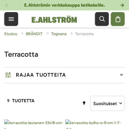
E.Ahlströmin verkkokauppa kotikokeille
.
Etusivu
BRÄNDIT
Tognana
Terracotta
Terracotta
RAJAA TUOTTEITA
TUOTETTA
9
Aseta
laskevaan
järjestykseen