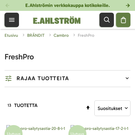
E.Ahlströmin verkkokauppa kotikokeille
.
Etusivu
BRÄNDIT
Cambro
FreshPro
FreshPro
RAJAA TUOTTEITA
TUOTETTA
13
Aseta
laskevaan
järjestykseen
Uutuus
Uutuus