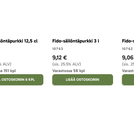
löntäpurkki 12,5 cl
Fido-säilöntäpurkki 3 l
Fido-
10763
10762
9,12 €
9,06
5% ALV)
(sis. 25.5% ALV)
(sis. 
a 151 kpl
Varastossa 58 kpl
Varast
Ä OSTOSKORIIN 6 KPL
LISÄÄ OSTOSKORIIN