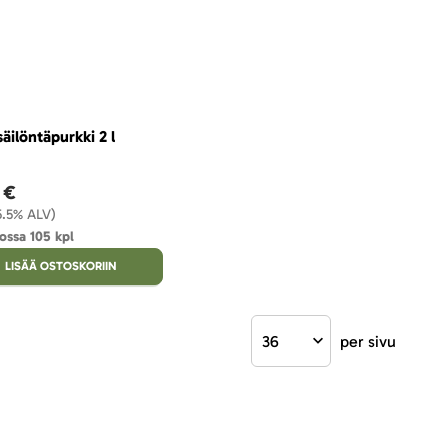
säilöntäpurkki 2 l
 €
25.5% ALV)
ossa 105 kpl
LISÄÄ OSTOSKORIIN
per sivu