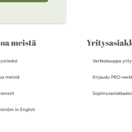
toa meistä
Yritysasiakk
ystiedot
Verkkokauppa yrityk
oa meistä
Kirjaudu PRO-ver
renssit
Sopimusasiakkaaksi
lström in English