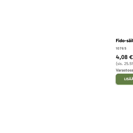
Fido-säi
10765
4,08 €
(sis. 25.
Varastoss
LISÄ