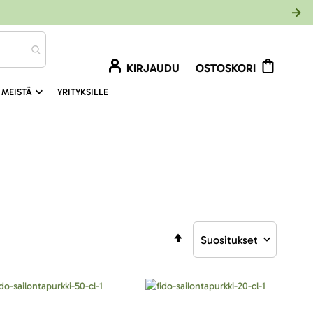
KIRJAUDU
OSTOSKORI
 MEISTÄ
YRITYKSILLE
Aseta
laskevaan
järjestykseen