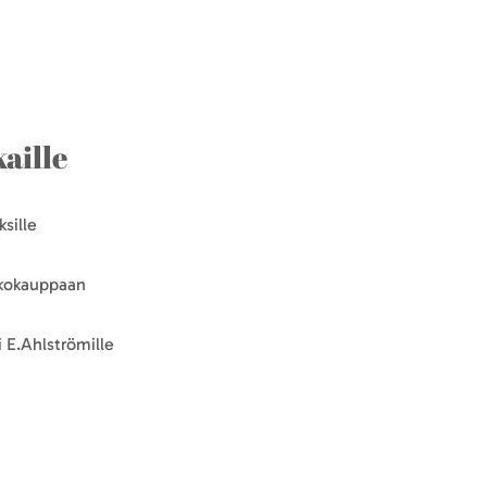
aille
sille
kkokauppaan
 E.Ahlströmille