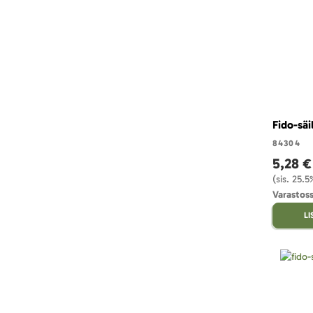
Fido-säi
84304
5,28 €
(sis. 25.
Varastoss
L