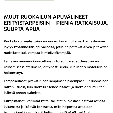
MUUT RUOKAILUN APUVÄLINEET
ERITYISTARPEISIIN – PIENIÄ RATKAISUJA,
SUURTA APUA
Ruokailu voi vaatia tukea monin eri tavoin. Siksi valikoimastamme
löytyy käytännöllisiä apuvälineitä, jotka helpottavat arkea ja tekevät
ruokailusta sujuvampaa ja miellyttävämpää.
Lautasen reunaan kiinnitettävät irtoreunukset auttavat ruoan
kokoamisessa aterimelle, erityisesti silloin, kun käden motoriikka on
heikentynyt.
Lämpölautaset pitävät ruoan lämpimänä pidempään – erinomainen
ratkaisu silloin, kun ruokailu etenee hitaasti ja ruoka ehtii muuten
jäähtyä ennen syömistä.
Kitkapintaiset, värikkäät kattausalustat puolestaan estävät astioita
liukumasta ja lisäävät kontrastia, mikä helpottaa astioiden
hahmottamista erityisesti heikentyneellä näkökyvyllä tai