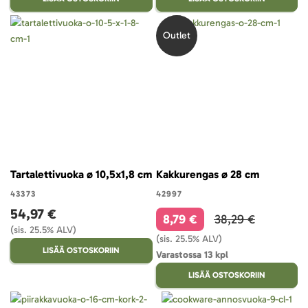
Outlet
Tartalettivuoka ø 10,5x1,8 cm
Kakkurengas ø 28 cm
43373
42997
54,97 €
8,79 €
38,29 €
(sis. 25.5% ALV)
(sis. 25.5% ALV)
LISÄÄ OSTOSKORIIN
Varastossa 13 kpl
LISÄÄ OSTOSKORIIN