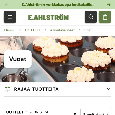
E.Ahlströmin verkkokauppa kotikokeille
.
Etusivu
TUOTTEET
Leivontavälineet
Vuoat
Vuoat
RAJAA TUOTTEITA
TUOTTEET
-
/
1
36
51
Aseta