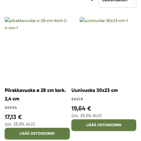
laskevaan
järjestykseen
Piirakkavuoka ø 28 cm kork.
Uunivuoka 30x23 cm
2,4 cm
86578
19,64 €
86595
17,13 €
(sis. 25.5% ALV)
(sis. 25.5% ALV)
LISÄÄ OSTOSKORIIN
LISÄÄ OSTOSKORIIN