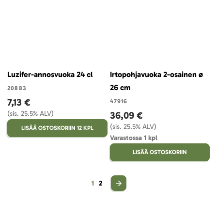
Luzifer-annosvuoka 24 cl
Irtopohjavuoka 2-osainen ø
26 cm
20883
7,13 €
47916
(sis. 25.5% ALV)
36,09 €
(sis. 25.5% ALV)
LISÄÄ OSTOSKORIIN 12 KPL
Varastossa 1 kpl
LISÄÄ OSTOSKORIIN
Sivu
You're currently reading page
Sivu
1
2