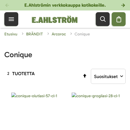
E.Ahlströmin verkkokauppa kotikokeille
.
Etusivu
BRÄNDIT
Arcoroc
Conique
Conique
TUOTETTA
2
Aseta
laskevaan
järjestykseen