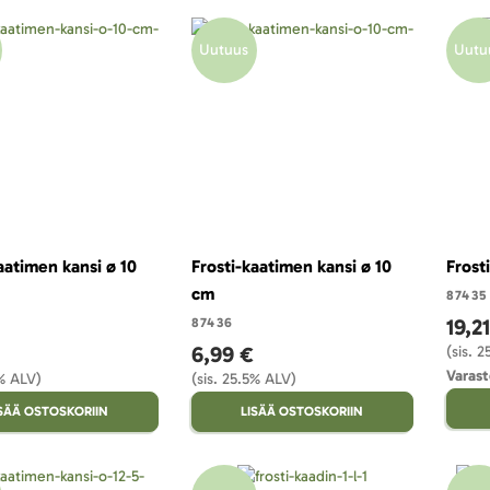
Uutuus
Uutu
aatimen kansi ø 10
Frosti-kaatimen kansi ø 10
Frost
cm
87435
19,2
87436
6,99 €
(sis. 
Varast
5% ALV)
(sis. 25.5% ALV)
ISÄÄ OSTOSKORIIN
LISÄÄ OSTOSKORIIN