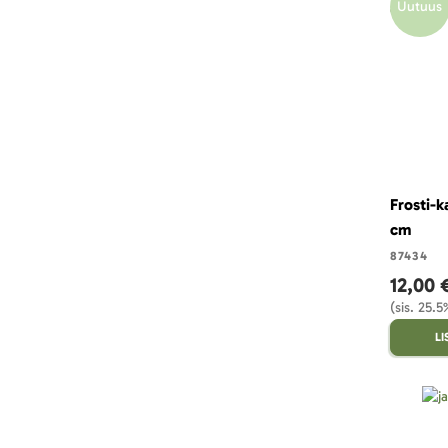
Uutuus
Frosti-k
cm
87434
12,00 
(sis. 25.
L