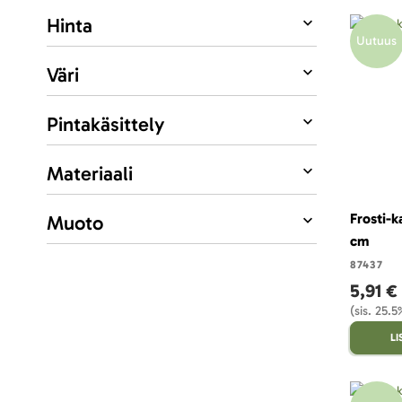
Hinta
Uutuus
Väri
Pintakäsittely
Materiaali
Frosti-k
Muoto
cm
87437
5,91 €
(sis. 25.
L