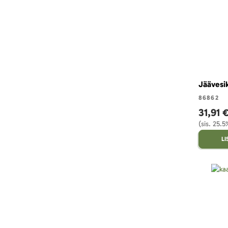
Jäävesik
86862
31,91 
(sis. 25.
L