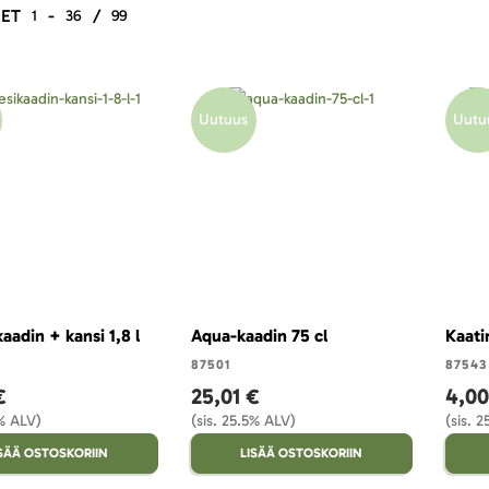
ET
-
/
1
36
99
Uutuus
Uutu
aadin + kansi 1,8 l
Aqua-kaadin 75 cl
Kaati
87501
87543
€
25,01 €
4,00
5% ALV)
(sis. 25.5% ALV)
(sis. 
ISÄÄ OSTOSKORIIN
LISÄÄ OSTOSKORIIN