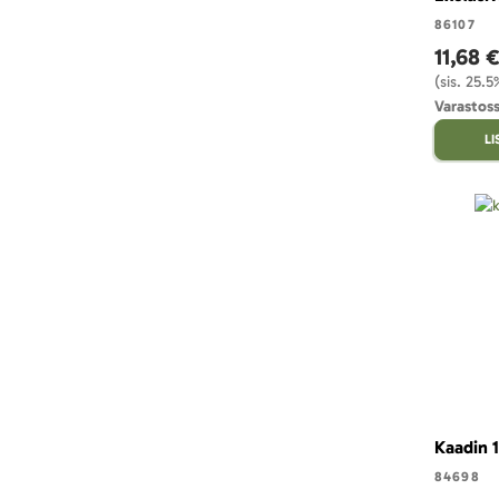
86107
11,68 
(sis. 25.
Varastoss
L
Kaadin 1
84698