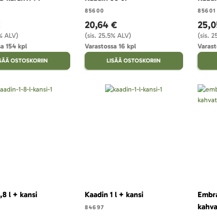
85600
85601
€
20,64 €
25,0
5% ALV)
(sis. 25.5% ALV)
(sis. 
a 154 kpl
Varastossa 16 kpl
Varast
ISÄÄ OSTOSKORIIN
LISÄÄ OSTOSKORIIN
,8 l + kansi
Kaadin 1 l + kansi
Embra
kahv
84697