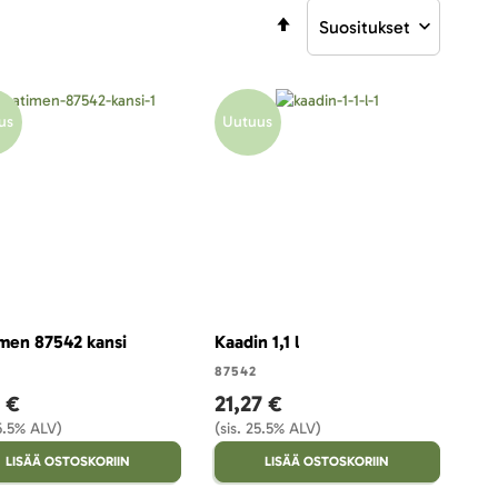
Aseta
laskevaan
järjestykseen
us
Uutuus
men 87542 kansi
Kaadin 1,1 l
87542
 €
21,27 €
25.5% ALV)
(sis. 25.5% ALV)
LISÄÄ OSTOSKORIIN
LISÄÄ OSTOSKORIIN