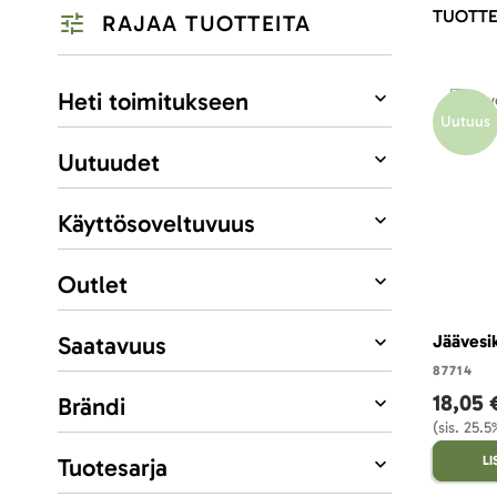
TUOTTE
RAJAA TUOTTEITA
Listausvalinnat
Heti toimitukseen
Uutuus
Uutuudet
Käyttösoveltuvuus
Outlet
Saatavuus
Jäävesik
87714
18,05 
Brändi
(sis. 25.
Tuotesarja
L