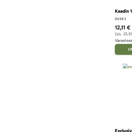
Kaadin 1
86562
12,11 €
(sis. 25.
Varastoss
L
Exclusiv