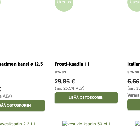
Uutuus
Uutu
aatimen kansi ø 12,5
Frosti-kaadin 1 l
Italia
87433
87408
29,86 €
6,66
€
(sis. 25.5% ALV)
(sis. 
Varast
5% ALV)
LISÄÄ OSTOSKORIIN
ISÄÄ OSTOSKORIIN