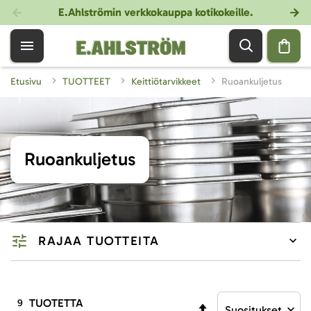
E.Ahlströmin verkkokauppa kotikokeille
.
Etusivu
TUOTTEET
Keittiötarvikkeet
Ruoankuljetus
Ruoankuljetus
RAJAA TUOTTEITA
TUOTETTA
9
Aseta