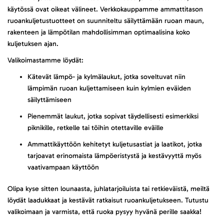
käytössä ovat oikeat välineet. Verkkokauppamme ammattitason
ruoankuljetustuotteet on suunniteltu säilyttämään ruoan maun,
rakenteen ja lämpötilan mahdollisimman optimaalisina koko
kuljetuksen ajan.
Valikoimastamme löydät:
Kätevät lämpö- ja kylmälaukut, jotka soveltuvat niin
lämpimän ruoan kuljettamiseen kuin kylmien eväiden
säilyttämiseen
Pienemmät laukut, jotka sopivat täydellisesti esimerkiksi
piknikille, retkelle tai töihin otettaville eväille
Ammattikäyttöön kehitetyt kuljetusastiat ja laatikot, jotka
tarjoavat erinomaista lämpöeristystä ja kestävyyttä myös
vaativampaan käyttöön
Olipa kyse sitten lounaasta, juhlatarjoiluista tai retkieväistä, meiltä
löydät laadukkaat ja kestävät ratkaisut ruoankuljetukseen. Tutustu
valikoimaan ja varmista, että ruoka pysyy hyvänä perille saakka!