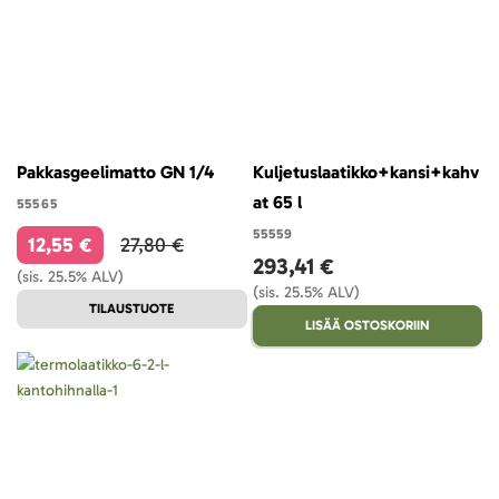
Pakkasgeelimatto GN 1/4
Kuljetuslaatikko+kansi+kahv
at 65 l
55565
55559
12,55 €
27,80 €
293,41 €
(sis. 25.5% ALV)
(sis. 25.5% ALV)
TILAUSTUOTE
LISÄÄ OSTOSKORIIN