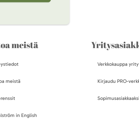
toa meistä
Yritysasiakk
ystiedot
Verkkokauppa yrityk
oa meistä
Kirjaudu PRO-ver
renssit
Sopimusasiakkaaksi
lström in English