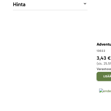
Hinta
Adventur
13022
3,43 €
(sis. 25.
Varastoss
LISÄÄ