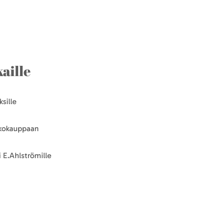
aille
sille
kkokauppaan
 E.Ahlströmille