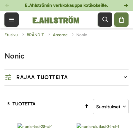
E.Ahlströmin verkkokauppa kotikokeille
.
Etusivu
BRÄNDIT
Arcoroc
Nonic
Nonic
RAJAA TUOTTEITA
TUOTETTA
5
Aseta
laskevaan
järjestykseen