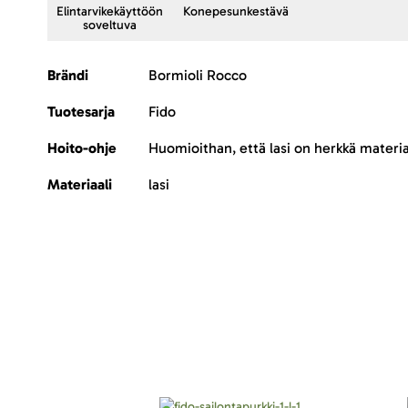
Elintarvikekäyttöön
Konepesunkestävä
soveltuva
Lisätietoja
Brändi
Bormioli Rocco
Tuotesarja
Fido
Hoito-ohje
Huomioithan, että lasi on herkkä materia
Materiaali
lasi