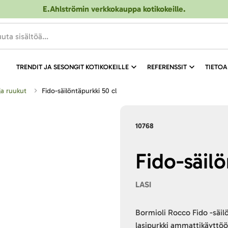
E.Ahlströmin verkkokauppa kotikokeille
.
TRENDIT JA SESONGIT KOTIKOKEILLE
REFERENSSIT
TIETOA
 ja ruukut
Fido-säilöntäpurkki 50 cl
10768
Fido-säilö
LASI
Bormioli Rocco Fido -säilö
lasipurkki ammattikäyttöö