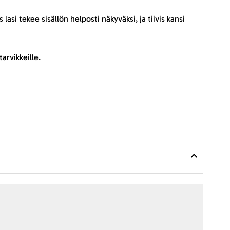
asi tekee sisällön helposti näkyväksi, ja tiivis kansi
arvikkeille.