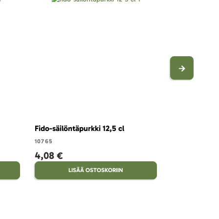
Fido-säilöntäpurkki 12,5 cl
Fido-säilöntäp
10765
10763
4,08 €
9,12 €
LISÄÄ OSTOSKORIIN
LISÄ