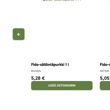
Fido-säilöntäpurkki 1 l
Fido-
84304
10769
5,28 €
5,05
LISÄÄ OSTOSKORIIN