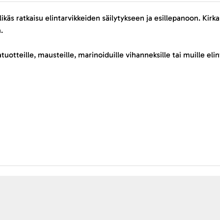
äs ratkaisu elintarvikkeiden säilytykseen ja esillepanoon. Kirkas l
.
tuotteille, mausteille, marinoiduille vihanneksille tai muille elint