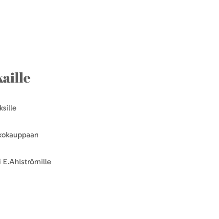
aille
sille
kkokauppaan
 E.Ahlströmille