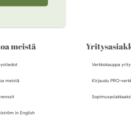
toa meistä
Yritysasiakk
ystiedot
Verkkokauppa yrityk
oa meistä
Kirjaudu PRO-ver
renssit
Sopimusasiakkaaksi
lström in English