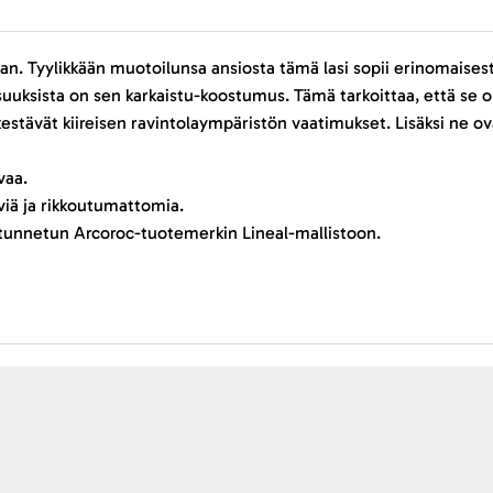
maan. Tyylikkään muotoilunsa ansiosta tämä lasi sopii erinomaisest
suuksista on sen karkaistu-koostumus. Tämä tarkoittaa, että se on
kestävät kiireisen ravintolaympäristön vaatimukset. Lisäksi ne 
vaa.
äviä ja rikkoutumattomia.
än tunnetun Arcoroc-tuotemerkin Lineal-mallistoon.