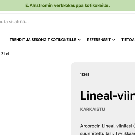
E.Ahlströmin verkkokauppa kotikokeille
.
TRENDIT JA SESONGIT KOTIKOKEILLE
REFERENSSIT
TIETOA
i 31 cl
11361
Lineal-viin
KARKAISTU
Arcorocin Lineal-viinilasi
suunniteltu lasi. Tyylikkää