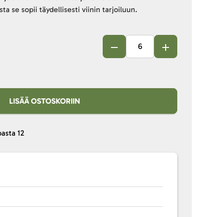
a se sopii täydellisesti viinin tarjoiluun.
LISÄÄ OSTOSKORIIN
pasta
12