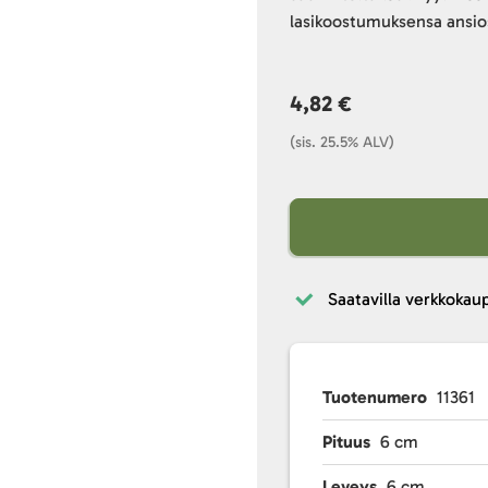
lasikoostumuksensa ansiost
4,82 €
(sis. 25.5% ALV)
Saatavilla verkkokau
Tuotenumero
11361
Pituus
6 cm
Leveys
6 cm