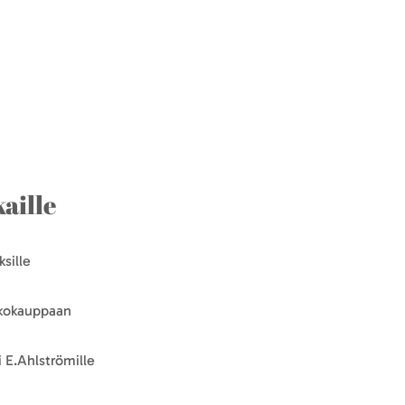
aille
sille
kkokauppaan
 E.Ahlströmille