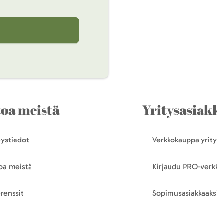
toa meistä
Yritysasiakk
ystiedot
Verkkokauppa yrityk
oa meistä
Kirjaudu PRO-ver
renssit
Sopimusasiakkaaksi