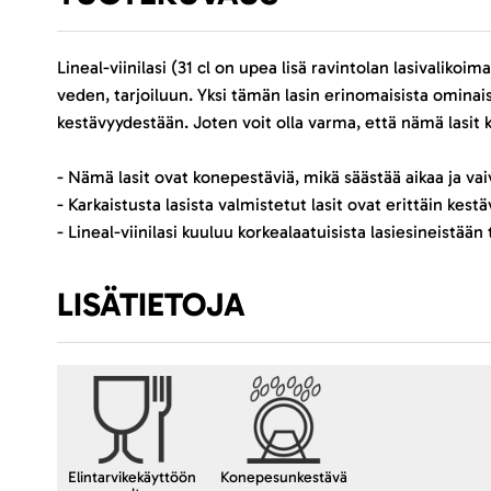
Lineal-viinilasi (31 cl on upea lisä ravintolan lasivalikoi
veden, tarjoiluun. Yksi tämän lasin erinomaisista ominai
kestävyydestään. Joten voit olla varma, että nämä lasit 
- Nämä lasit ovat konepestäviä, mikä säästää aikaa ja vai
- Karkaistusta lasista valmistetut lasit ovat erittäin kest
- Lineal-viinilasi kuuluu korkealaatuisista lasiesineistä
LISÄTIETOJA
Elintarvikekäyttöön
Konepesunkestävä