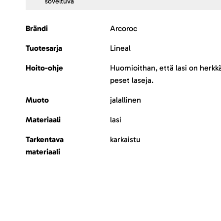
soveltuva
Lisätietoja
Brändi
Arcoroc
Tuotesarja
Lineal
Hoito-ohje
Huomioithan, että lasi on herkk
peset laseja.
Muoto
jalallinen
Materiaali
lasi
Tarkentava
karkaistu
materiaali