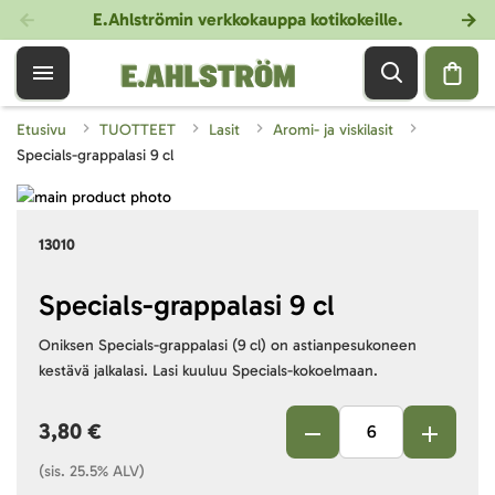
E.Ahlströmin verkkokauppa kotikokeille
.
Etusivu
TUOTTEET
Lasit
Aromi- ja viskilasit
Specials-grappalasi 9 cl
Skip
to
Skip
13010
the
to
end
the
of
beginning
Specials-grappalasi 9 cl
the
of
Oniksen Specials-grappalasi (9 cl) on astianpesukoneen
images
the
kestävä jalkalasi. Lasi kuuluu Specials-kokoelmaan.
gallery
images
gallery
3,80 €
(sis. 25.5% ALV)