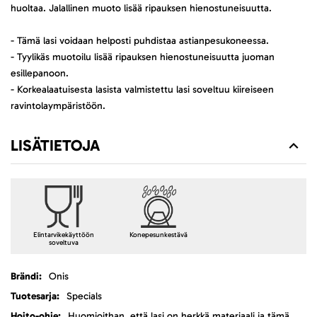
huoltaa. Jalallinen muoto lisää ripauksen hienostuneisuutta.
- Tämä lasi voidaan helposti puhdistaa astianpesukoneessa.
- Tyylikäs muotoilu lisää ripauksen hienostuneisuutta juoman
esillepanoon.
- Korkealaatuisesta lasista valmistettu lasi soveltuu kiireiseen
ravintolaympäristöön.
LISÄTIETOJA
Elintarvikekäyttöön
Konepesunkestävä
soveltuva
Lisätietoja
Onis
Specials
Huomioithan, että lasi on herkkä materiaali ja tämä