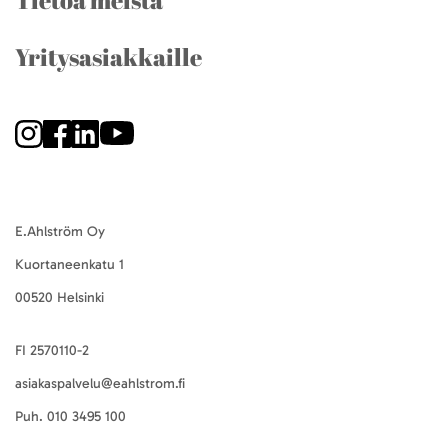
Tietoa meistä
Yritysasiakkaille
E.Ahlström Oy
Kuortaneenkatu 1
00520 Helsinki
FI 2570110-2
asiakaspalvelu@eahlstrom.fi
Puh.
010 3495 100