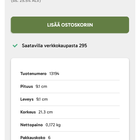
(sis. 25.5% ALV)
LISÄÄ OSTOSKORIIN
Saatavilla verkkokaupasta
295
Tuotenumero
13194
Pituus
9.1 cm
Leveys
9.1 cm
Korkeus
21.3 cm
Nettopaino
0,172 kg
Pakkauskoko
6