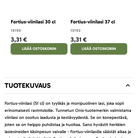
Fortius-viinilasi 30 cl
Fortius-viinilasi 37 cl
13190
13192
3,31 €
3,31 €
LISÄÄ OSTOSKORIIN
LISÄÄ OSTOSKORIIN
TUOTEKUVAUS
Fortius-viinilasi (51 cl) on tyylikäs ja monipuolinen lasi, joka sopii
erinomaisesti ravintoloille. Tunnetun Onis-tuotemerkin valmistama
viinilasi on osoitus laadusta ja kestävyydestä. Se on konepestävä,
joten se on helppo puhdistaa ja huoltaa. Sano hyvästit herkkien
lasiesineiden käsinpesun vaivalle - Fortius-viinilasilla säästät aikaa ja