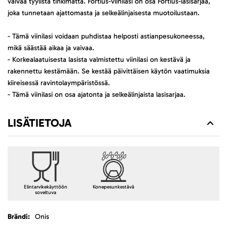
vaivaa tyylistä tinkimättä. Fortius-viinilasi on osa Fortius-lasisarjaa,
joka tunnetaan ajattomasta ja selkeälinjaisesta muotoilustaan.
- Tämä viinilasi voidaan puhdistaa helposti astianpesukoneessa,
mikä säästää aikaa ja vaivaa.
- Korkealaatuisesta lasista valmistettu viinilasi on kestävä ja
rakennettu kestämään. Se kestää päivittäisen käytön vaatimuksia
kiireisessä ravintolaympäristössä.
- Tämä viinilasi on osa ajatonta ja selkeälinjaista lasisarjaa.
LISÄTIETOJA
Elintarvikekäyttöön
Konepesunkestävä
soveltuva
Lisätietoja
Onis