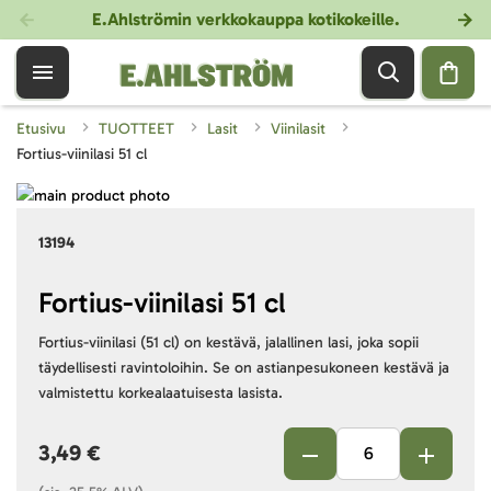
E.Ahlströmin verkkokauppa kotikokeille
.
Etusivu
TUOTTEET
Lasit
Viinilasit
Fortius-viinilasi 51 cl
Skip
to
Skip
13194
the
to
end
the
of
beginning
Fortius-viinilasi 51 cl
the
of
Fortius-viinilasi (51 cl) on kestävä, jalallinen lasi, joka sopii
images
the
täydellisesti ravintoloihin. Se on astianpesukoneen kestävä ja
gallery
images
valmistettu korkealaatuisesta lasista.
gallery
3,49 €