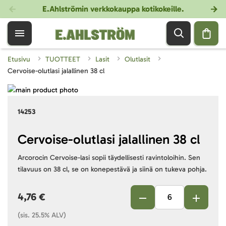
E.Ahlströmin verkkokauppa kotikokeille
.
Etusivu
TUOTTEET
Lasit
Olutlasit
Cervoise-olutlasi jalallinen 38 cl
Skip
to
Skip
14253
the
to
end
the
of
beginning
Cervoise-olutlasi jalallinen 38 cl
the
of
Arcorocin Cervoise-lasi sopii täydellisesti ravintoloihin. Sen
images
the
tilavuus on 38 cl, se on konepestävä ja siinä on tukeva pohja.
gallery
images
gallery
4,76 €
(sis. 25.5% ALV)