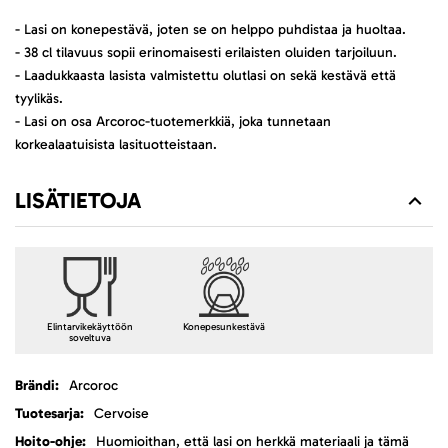
- Lasi on konepestävä, joten se on helppo puhdistaa ja huoltaa.
- 38 cl tilavuus sopii erinomaisesti erilaisten oluiden tarjoiluun.
- Laadukkaasta lasista valmistettu olutlasi on sekä kestävä että
tyylikäs.
- Lasi on osa Arcoroc-tuotemerkkiä, joka tunnetaan
korkealaatuisista lasituotteistaan.
LISÄTIETOJA
Elintarvikekäyttöön
Konepesunkestävä
soveltuva
Lisätietoja
Arcoroc
Cervoise
Huomioithan, että lasi on herkkä materiaali ja tämä