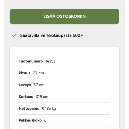
LISÄÄ OSTOSKORIIN
Saatavilla verkkokaupasta
500+
Tuotenumero
14253
Pituus
7.7 cm
Leveys
7.7 cm
Korkeus
17.9 cm
Nettopaino
0,185 kg
Pakkauskoko
6