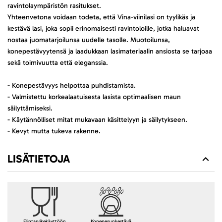
ravintolaympäristön rasitukset.
Yhteenvetona voidaan todeta, että Vina-viinilasi on tyylikäs ja
kestävä lasi, joka sopii erinomaisesti ravintoloille, jotka haluavat
nostaa juomatarjoilunsa uudelle tasolle. Muotoilunsa,
konepestävyytensä ja laadukkaan lasimateriaalin ansiosta se tarjoaa
sekä toimivuutta että eleganssia.
- Konepestävyys helpottaa puhdistamista.
- Valmistettu korkealaatuisesta lasista optimaalisen maun
säilyttämiseksi.
- Käytännölliset mitat mukavaan käsittelyyn ja säilytykseen.
- Kevyt mutta tukeva rakenne.
LISÄTIETOJA
Elintarvikekäyttöön
Konepesunkestävä