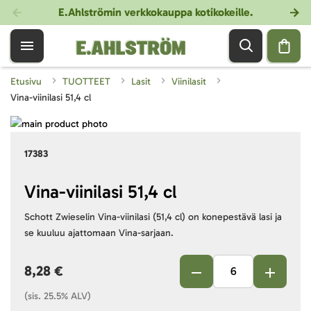
E.Ahlströmin verkkokauppa kotikokeille
.
Etusivu
TUOTTEET
Lasit
Viinilasit
Vina-viinilasi 51,4 cl
Skip
to
Skip
17383
the
to
end
the
of
beginning
Vina-viinilasi 51,4 cl
the
of
Schott Zwieselin Vina-viinilasi (51,4 cl) on konepestävä lasi ja
images
the
se kuuluu ajattomaan Vina-sarjaan.
gallery
images
gallery
8,28 €
(sis. 25.5% ALV)