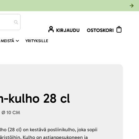
KIRJAUDU
OSTOSKORI
 MEISTÄ
YRITYKSILLE
-kulho 28 cl
 Ø 10 CM
o (28 cl) on kestävä posliinikulho, joka sopii
päristöihin. Kulho on astianpesukoneen ja