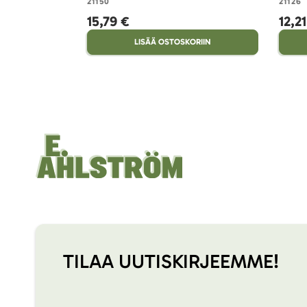
21150
21126
15,79 €
12,2
LISÄÄ OSTOSKORIIN
TILAA UUTISKIRJEEMME!