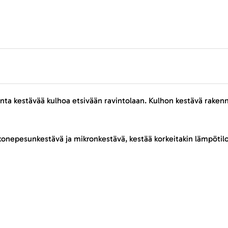
ta kestävää kulhoa etsivään ravintolaan. Kulhon kestävä rakenn
 konepesunkestävä ja mikronkestävä, kestää korkeitakin lämpötil