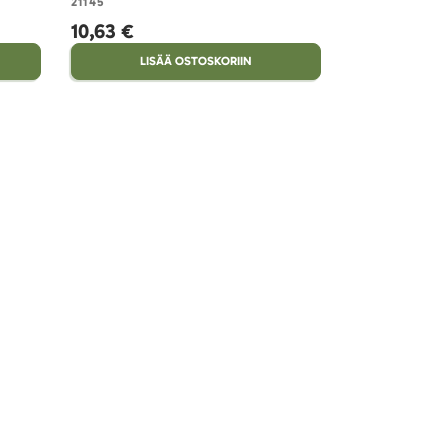
21145
21129
10,63 €
10,77 €
LISÄÄ OSTOSKORIIN
LISÄ