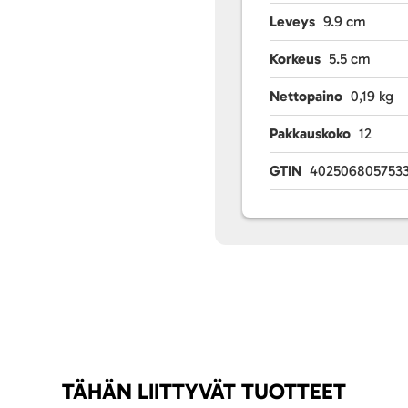
Leveys
9.9 cm
Korkeus
5.5 cm
Nettopaino
0,19 kg
Pakkauskoko
12
GTIN
402506805753
TÄHÄN LIITTYVÄT TUOTTEET