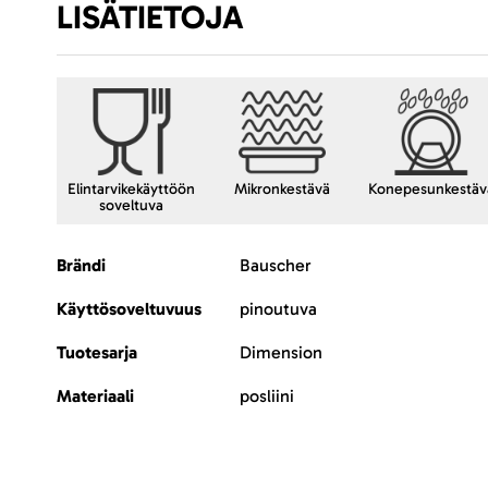
LISÄTIETOJA
Elintarvikekäyttöön
Mikronkestävä
Konepesunkestäv
soveltuva
Lisätietoja
Brändi
Bauscher
Käyttösoveltuvuus
pinoutuva
Tuotesarja
Dimension
Materiaali
posliini