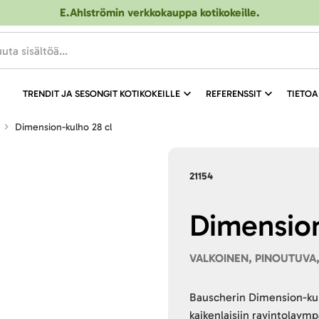
E.Ahlströmin verkkokauppa kotikokeille
.
TRENDIT JA SESONGIT KOTIKOKEILLE
REFERENSSIT
TIETOA
Dimension-kulho 28 cl
21154
Dimension
VALKOINEN, PINOUTUVA,
Bauscherin Dimension-kulh
kaikenlaisiin ravintolaym