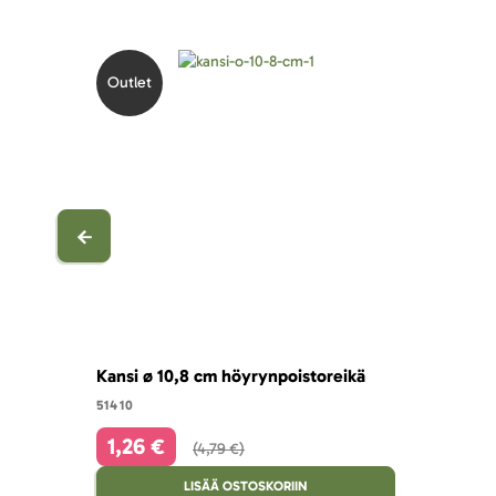
Outlet
Kansi ø 10,8 cm höyrynpoistoreikä
51410
1,26 €
4,79 €
LISÄÄ OSTOSKORIIN