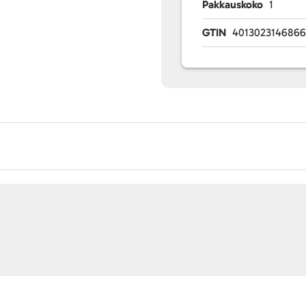
Pakkauskoko
1
GTIN
401302314686