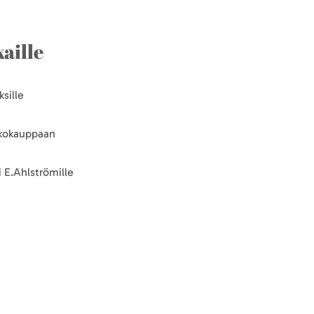
aille
sille
kkokauppaan
 E.Ahlströmille