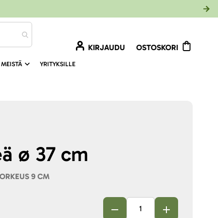
KIRJAUDU
OSTOSKORI
 MEISTÄ
YRITYKSILLE
eä ø 37 cm
KORKEUS 9 CM