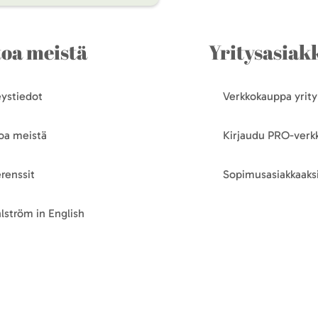
toa meistä
Yritysasiakk
ystiedot
Verkkokauppa yrityk
oa meistä
Kirjaudu PRO-ver
renssit
Sopimusasiakkaaksi
lström in English