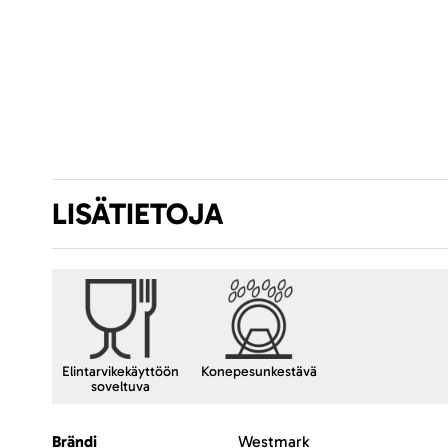
LISÄTIETOJA
Elintarvikekäyttöön
Konepesunkestävä
soveltuva
Lisätietoja
Brändi
Westmark