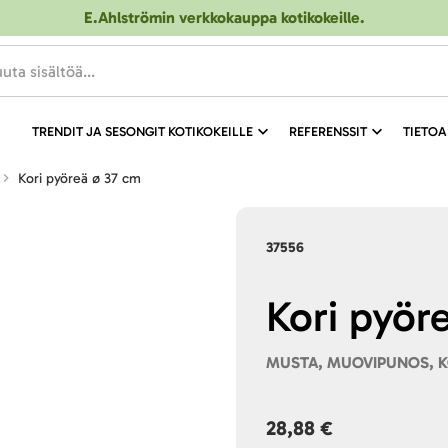
E.Ahlströmin verkkokauppa kotikokeille
.
TRENDIT JA SESONGIT KOTIKOKEILLE
REFERENSSIT
TIETOA
Kori pyöreä ø 37 cm
37556
Kori pyör
MUSTA, MUOVIPUNOS, 
28,88 €