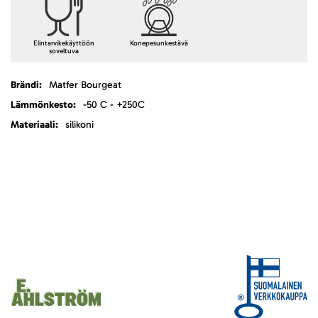
Elintarvikekäyttöön
Konepesunkestävä
soveltuva
Lisätietoja
Matfer Bourgeat
-50 C - +250C
silikoni