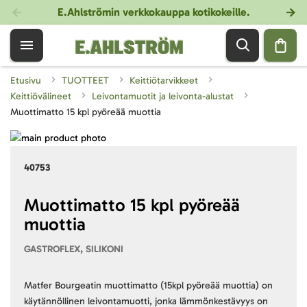
E.Ahlströmin verkkokauppa kotikokeille
.
Etusivu
TUOTTEET
Keittiötarvikkeet
Keittiövälineet
Leivontamuotit ja leivonta-alustat
Muottimatto 15 kpl pyöreää muottia
Skip
to
Skip
40753
the
to
end
the
of
beginning
Muottimatto 15 kpl pyöreää
the
of
muottia
images
the
gallery
images
GASTROFLEX, SILIKONI
gallery
Matfer Bourgeatin muottimatto (15kpl pyöreää muottia) on
käytännöllinen leivontamuotti, jonka lämmönkestävyys on