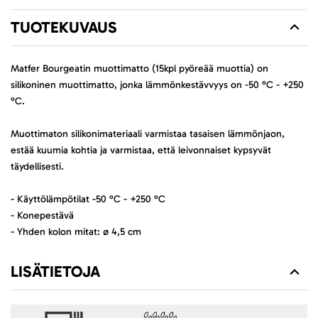
TUOTEKUVAUS
Matfer Bourgeatin muottimatto (15kpl pyöreää muottia) on
silikoninen muottimatto, jonka lämmönkestävvyys on -50 °C - +250
°C.
Muottimaton silikonimateriaali varmistaa tasaisen lämmönjaon,
estää kuumia kohtia ja varmistaa, että leivonnaiset kypsyvät
täydellisesti.
- Käyttölämpötilat -50 °C - +250 °C
- Konepestävä
- Yhden kolon mitat: ø 4,5 cm
LISÄTIETOJA