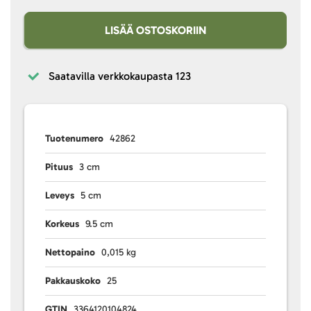
LISÄÄ OSTOSKORIIN
Saatavilla verkkokaupasta
123
Tuotenumero
42862
Pituus
3 cm
Leveys
5 cm
Korkeus
9.5 cm
Nettopaino
0,015 kg
Pakkauskoko
25
GTIN
3364120104824