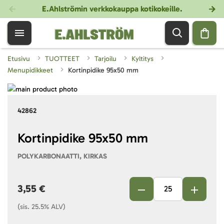
E.Ahlströmin verkkokauppa kotikokeille
.
Etusivu
TUOTTEET
Tarjoilu
Kyltitys
Menupidikkeet
Kortinpidike 95x50 mm
Skip
to
Skip
42862
the
to
end
the
of
beginning
Kortinpidike 95x50 mm
the
of
POLYKARBONAATTI, KIRKAS
images
the
gallery
images
gallery
3,55 €
(sis. 25.5% ALV)