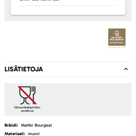
LISÄTIETOJA
Elintarvikekäyttöön
soveltuva
Lisätietoja
Matfer Bourgeat
muovi