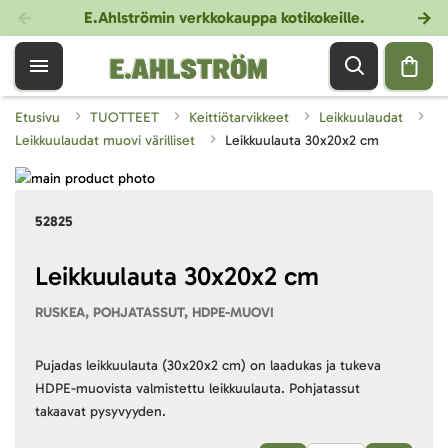
E.Ahlströmin verkkokauppa kotikokeille
.
Etusivu
TUOTTEET
Keittiötarvikkeet
Leikkuulaudat
Leikkuulaudat muovi värilliset
Leikkuulauta 30x20x2 cm
Skip
to
Skip
52825
the
to
end
the
of
beginning
Leikkuulauta 30x20x2 cm
the
of
RUSKEA, POHJATASSUT, HDPE-MUOVI
images
the
gallery
images
gallery
Pujadas leikkuulauta (30x20x2 cm) on laadukas ja tukeva
HDPE-muovista valmistettu leikkuulauta. Pohjatassut
takaavat pysyvyyden.