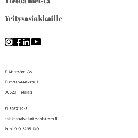
Tietoa meistä
Yritysasiakkaille
E.Ahlström Oy
Kuortaneenkatu 1
00520 Helsinki
FI 2570110-2
asiakaspalvelu@eahlstrom.fi
Puh.
010 3495 100