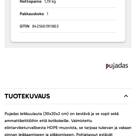
Nettopaino
1,19 kg
Pakkauskoko
1
GTIN
8421661911863
TUOTEKUVAUS
Pujadas leikkuulauta (30x20x2 cm) on kestävä ja se sopii sekä
ammattikeittiöihin että kotikokeille. Valmistettu
elintarviketurvallisesta HDPE-muovista, se tarjoaa tukevan ja vakaan
pinnan leikkaamiseen ja pilkkomiseen. Pohjatassut estävät