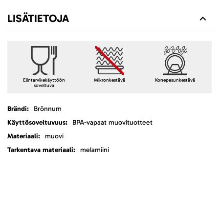
LISÄTIETOJA
Elintarvikekäyttöön
Mikronkestävä
Konepesunkestävä
soveltuva
Lisätietoja
Brönnum
BPA-vapaat muovituotteet
muovi
melamiini