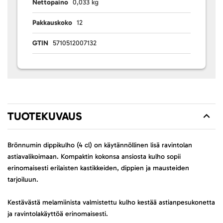
Nettopaino
0,033 kg
Pakkauskoko
12
GTIN
5710512007132
TUOTEKUVAUS
Brönnumin dippikulho (4 cl) on käytännöllinen lisä ravintolan
astiavalikoimaan. Kompaktin kokonsa ansiosta kulho sopii
erinomaisesti erilaisten kastikkeiden, dippien ja mausteiden
tarjoiluun.
Kestävästä melamiinista valmistettu kulho kestää astianpesukonetta
ja ravintolakäyttöä erinomaisesti.