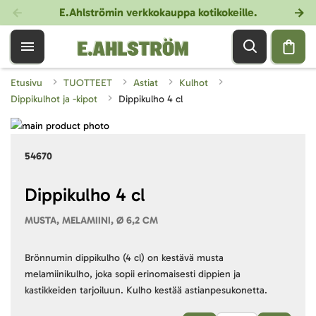
E.Ahlströmin verkkokauppa kotikokeille
.
Etusivu
TUOTTEET
Astiat
Kulhot
Dippikulhot ja -kipot
Dippikulho 4 cl
Skip
to
Skip
54670
the
to
end
the
of
beginning
Dippikulho 4 cl
the
of
MUSTA, MELAMIINI, Ø 6,2 CM
images
the
gallery
images
gallery
Brönnumin dippikulho (4 cl) on kestävä musta
melamiinikulho, joka sopii erinomaisesti dippien ja
kastikkeiden tarjoiluun. Kulho kestää astianpesukonetta.