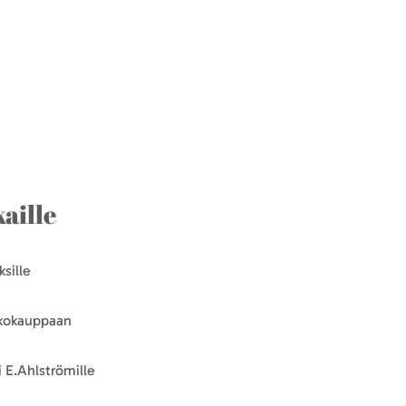
aille
sille
kkokauppaan
 E.Ahlströmille