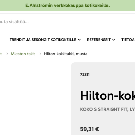
E.Ahlströmin verkkokauppa kotikokeille
.
TRENDIT JA SESONGIT KOTIKOKEILLE
REFERENSSIT
TIETOA
et
Miesten takit
Hilton-kokkitakki, musta
72311
Hilton-ko
KOKO S STRAIGHT FIT, L
59,31 €