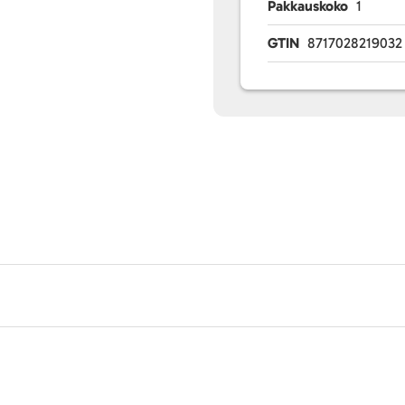
Pakkauskoko
1
GTIN
8717028219032