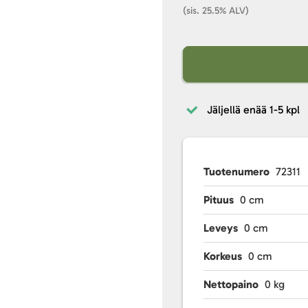
(sis. 25.5% ALV)
Jäljellä enää
1-5 kpl
Tuotenumero
72311
Pituus
0 cm
Leveys
0 cm
Korkeus
0 cm
Nettopaino
0 kg