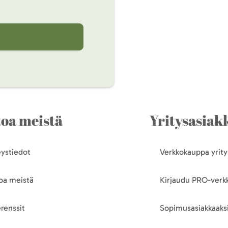
toa meistä
Yritysasiakk
ystiedot
Verkkokauppa yrityk
oa meistä
Kirjaudu PRO-ver
renssit
Sopimusasiakkaaksi