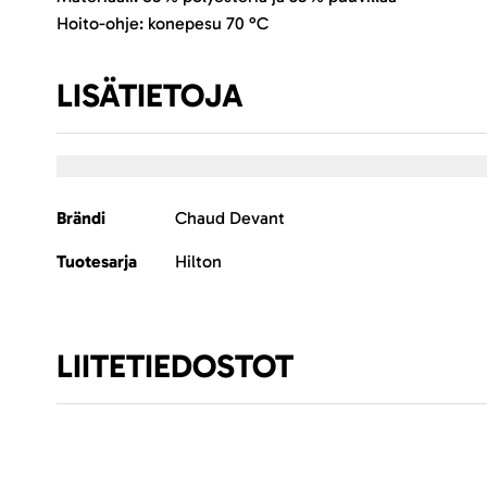
Hoito-ohje: konepesu 70 °C
LISÄTIETOJA
Lisätietoja
Brändi
Chaud Devant
Tuotesarja
Hilton
LIITETIEDOSTOT