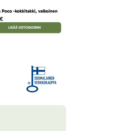
n Poco -kokkitakki, valkoinen
 €
LISÄÄ OSTOSKORIIN