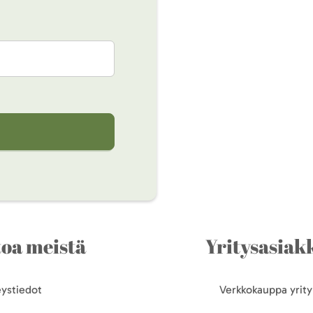
toa meistä
Yritysasiakk
ystiedot
Verkkokauppa yrityk