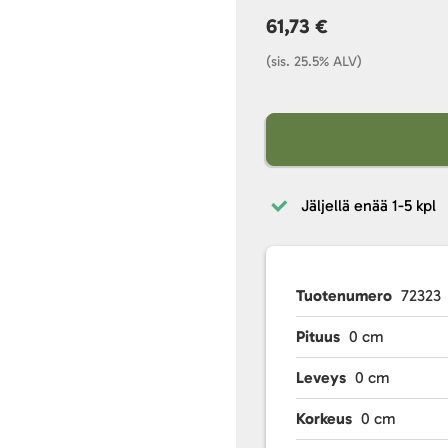
61,73 €
(sis. 25.5% ALV)
Jäljellä enää
1-5 kpl
Tuotenumero
72323
Pituus
0 cm
Leveys
0 cm
Korkeus
0 cm