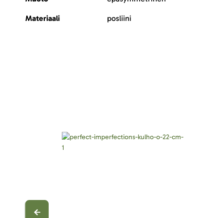
Materiaali
posliini