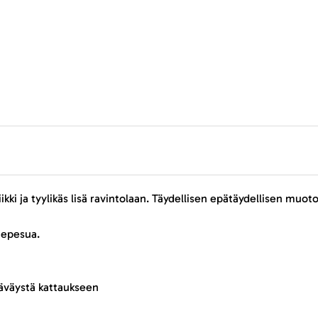
kki ja tyylikäs lisä ravintolaan. Täydellisen epätäydellisen muot
nepesua.
säväystä kattaukseen