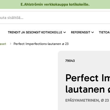
E.Ahlströmin verkkokauppa kotikokeille
.
TRENDIT JA SESONGIT KOTIKOKEILLE
REFERENSSIT
TIETOA
taset
Perfect Imperfections-lautanen ø 23
79043
Perfect I
lautanen 
EPÄSYMMETRINEN, Ø 23