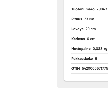
Tuotenumero
79043
Pituus
23 cm
Leveys
20 cm
Korkeus
0 cm
Nettopaino
0,088 kg
Pakkauskoko
6
GTIN
542000067177