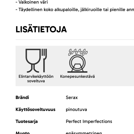
- Valkoinen väri
- Täydellinen koko alkupaloille, jälkiruoille tai pienille 
LISÄTIETOJA
Elintarvikekäyttöön
Konepesunkestävä
soveltuva
Lisätietoja
Brändi
Serax
Käyttösoveltuvuus
pinoutuva
Tuotesarja
Perfect Imperfections
Muoto
epäsymmetrinen