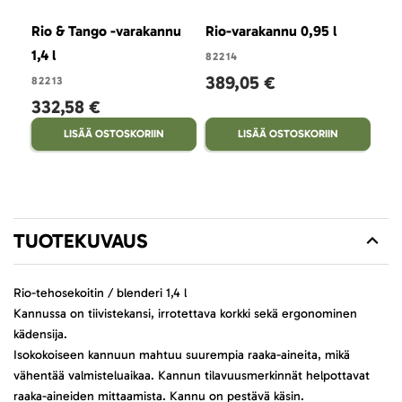
Rio & Tango -varakannu
Rio-varakannu 0,95 l
1,4 l
82214
389,05 €
82213
332,58 €
LISÄÄ OSTOSKORIIN
LISÄÄ OSTOSKORIIN
TUOTEKUVAUS
Rio-tehosekoitin / blenderi 1,4 l
Kannussa on tiivistekansi, irrotettava korkki sekä ergonominen
kädensija.
Isokokoiseen kannuun mahtuu suurempia raaka-aineita, mikä
vähentää valmisteluaikaa. Kannun tilavuusmerkinnät helpottavat
raaka-aineiden mittaamista. Kannu on pestävä käsin.