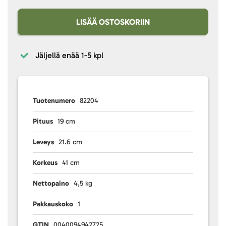
LISÄÄ OSTOSKORIIN
Jäljellä enää
1-5 kpl
Tuotenumero
82204
Pituus
19 cm
Leveys
21.6 cm
Korkeus
41 cm
Nettopaino
4,5 kg
Pakkauskoko
1
GTIN
0040094942725