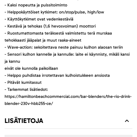
- Kaksi nopeutta ja pulssitoiminto
- Helppokäyttöiset kytkimet: on/stop/pulse, high/low
- Käyttökytkimet ovat vedenkestäviä
- Kestävä ja tehokas (1,6 hevosvoiman) moottori
- Ruostumattomasta teräksestä valmistettu terä murskaa
tehokkaasti jääpalat ja muut raaka-aineet
- Wave-action: sekoitettava neste painuu kulhon alaosan teriin
- Sensori kulhon kannelle ja kannulle: laite ei käynnisty, mikäli kansi
ja kannu
eivät ole kunnolla paikoillaan
- Helppo puhdistaa irrotettavan kulhoistukkeen ansiosta
- Pitävät kumitassut
- Tarkemmat lisätiedot:
https://hamiltonbeachcommercial.com/bar-blenders/the-rio-drink-
blender-230v-hbb255-ce/
LISÄTIETOJA