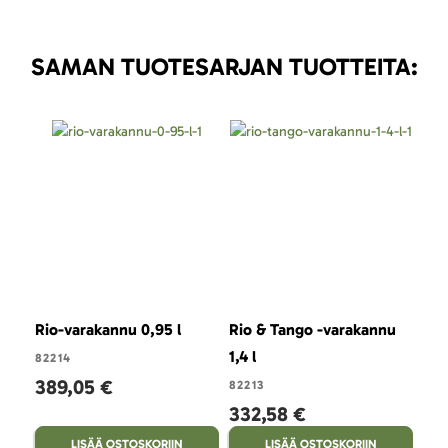
SAMAN TUOTESARJAN TUOTTEITA:
Rio-varakannu 0,95 l
Rio & Tango -varakannu
Rio
1,4 l
82214
822
389,05 €
75
82213
332,58 €
LISÄÄ OSTOSKORIIN
LISÄÄ OSTOSKORIIN