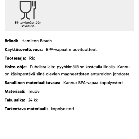
Elintarvikekäyttöön
soveltuva
Lisätietoja
Hamilton Beach
BPA-vapaat muovituotteet
Rio
Puhdista laite pyyhkimällä se kostealla liinalla. Kannu
on käsinpestävä siinä olevien magneettisten antureiden johdosta.
Kannu: BPA-vapaa kopolyesteri
muovi
24 kk
kopolyesteri