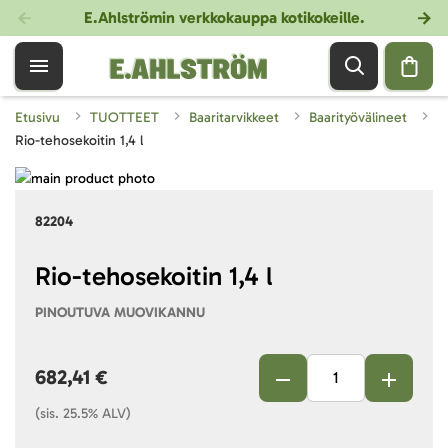
E.Ahlströmin verkkokauppa kotikokeille
.
Etusivu
TUOTTEET
Baaritarvikkeet
Baarityövälineet
Rio-tehosekoitin 1,4 l
Skip
to
Skip
82204
the
to
end
the
of
beginning
Rio-tehosekoitin 1,4 l
the
of
PINOUTUVA MUOVIKANNU
images
the
gallery
images
gallery
682,41 €
(sis. 25.5% ALV)