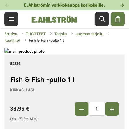
E.Ahlströmin verkkokauppa kotikokeille
.
Etusivu
TUOTTEET
Tarjoilu
Juoman tarjoilu
Kaatimet
Fish & Fish -pullo 1 l
Skip
to
Skip
82336
the
to
end
the
of
beginning
Fish & Fish -pullo 1 l
the
of
KIRKAS, LASI
images
the
gallery
images
gallery
33,95 €
(sis. 25.5% ALV)