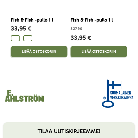
Fish & Fish -pullo 1 l
Fish & Fish -pullo 1 l
Fish
33,95 €
82790
823
33,95 €
33
LISÄÄ OSTOSKORIIN
LISÄÄ OSTOSKORIIN
TILAA UUTISKIRJEEMME!