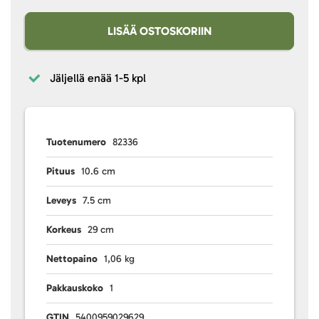
LISÄÄ OSTOSKORIIN
Jäljellä enää
1-5 kpl
Tuotenumero
82336
Pituus
10.6 cm
Leveys
7.5 cm
Korkeus
29 cm
Nettopaino
1,06 kg
Pakkauskoko
1
GTIN
5400959029629