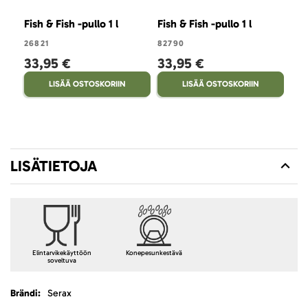
Fish & Fish -pullo 1 l
Fish & Fish -pullo 1 l
Fish
26821
82790
823
33,95 €
33,95 €
33
LISÄÄ OSTOSKORIIN
LISÄÄ OSTOSKORIIN
LISÄTIETOJA
Elintarvikekäyttöön
Konepesunkestävä
soveltuva
Lisätietoja
Serax