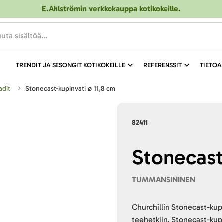
E.Ahlströmin verkkokauppa kotikokeille
.
TRENDIT JA SESONGIT KOTIKOKEILLE
REFERENSSIT
TIETOA
adit
Stonecast-kupinvati ø 11,8 cm
82411
Stonecast
TUMMANSININEN
Churchillin Stonecast-kupi
teehetkiin, Stonecast-kupi