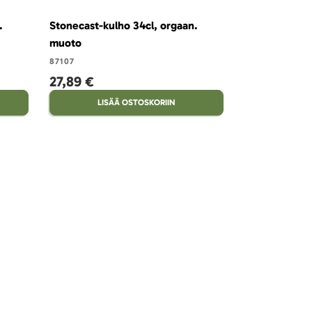
.
Stonecast-kulho 34cl, orgaan.
Stonecast-kul
muoto
muoto
87107
87110
27,89 €
35,74 €
LISÄÄ OSTOSKORIIN
LISÄ