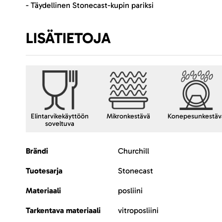
- Täydellinen Stonecast-kupin pariksi
LISÄTIETOJA
Elintarvikekäyttöön
Mikronkestävä
Konepesunkestäv
soveltuva
Lisätietoja
Brändi
Churchill
Tuotesarja
Stonecast
Materiaali
posliini
Tarkentava materiaali
vitroposliini