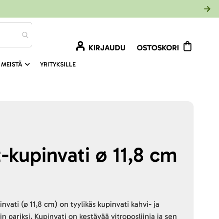
KIRJAUDU
OSTOSKORI
 MEISTÄ
YRITYKSILLE
-kupinvati ø 11,8 cm
nvati (ø 11,8 cm) on tyylikäs kupinvati kahvi- ja
n pariksi. Kupinvati on kestävää vitroposliinia ja sen