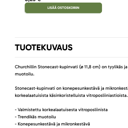
LISÄÄ OSTOSKORIIN
TUOTEKUVAUS
Churchillin Stonecast-kupinvati (ø 11,8 cm) on tyylikäs ja 
muotoilu.
Stonecast-kupinvati on konepesunkestävä ja mikronkestävä
korkealaatuisista käsinkoristelluista vitroposliiniastioista.
- Valmistettu korkealaatuisesta vitroposliinista
- Trendikäs muotoilu
- Konepesunkestävä ja mikronkestävä