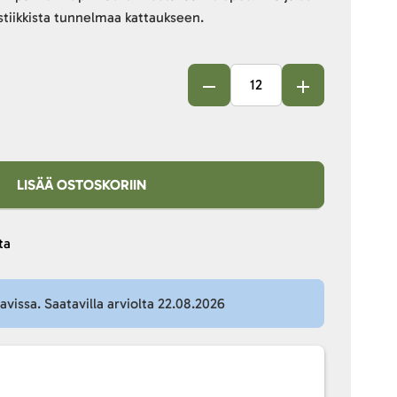
stiikkista tunnelmaa kattaukseen.
LISÄÄ OSTOSKORIIN
ta
tavissa. Saatavilla arviolta 22.08.2026