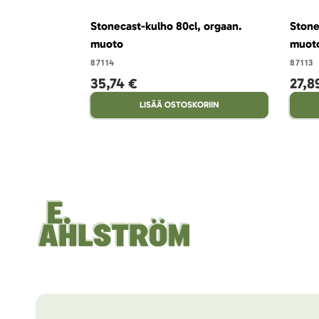
Stonecast-kulho 80cl, orgaan.
Stone
muoto
muot
87114
87113
35,74 €
27,8
LISÄÄ OSTOSKORIIN