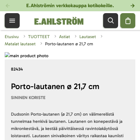
E.Ahlströmin verkkokauppa kotikokeille
.
Etusivu
TUOTTEET
Astiat
Lautaset
Matalat lautaset
Porto-lautanen ø 21,7 cm
Skip
to
Skip
82434
the
to
end
the
of
beginning
Porto-lautanen ø 21,7 cm
the
of
SININEN KORISTE
images
the
gallery
images
gallery
Dudsonin Porto-lautanen (ø 21,7 cm) on välimerellistä
tunnelmaa henkivä lautanen. Lautanen on konepestävä ja
mikronkestävä, ja kestää päivittäisessä ravintolakäytössä
loistavasti. Lautasen sinivalkoinen väritys raikastaa kauniisti