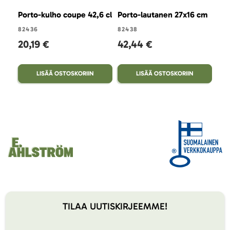
Porto-kulho coupe 42,6 cl
Porto-lautanen 27x16 cm
Por
82436
82438
824
20,19 €
42,44 €
23
LISÄÄ OSTOSKORIIN
LISÄÄ OSTOSKORIIN
TILAA UUTISKIRJEEMME!