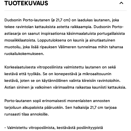
TUOTEKUVAUS
Dudsonin Porto-lautanen (ø 21,7 cm) on laadukas lautanen, joka
tekee ravintolan kattauksista astetta raikkaampia. Dudsonin Porto-
astiasarja on saanut inspiraationsa käsinmaalatuista portugalilaisista
mosaiikkilaatoista. Lopputuloksena on kaunis ja ainutlaatuinen
muotoilu, joka lisää ripauksen Välimeren tunnelmaa mihin tahansa
ruokailukokemukseen.
Korkealaatuisesta vitroposliinista valmistettu lautanen on sekä
kestävä että tyylikäs. Se on konepestävä ja mikroaaltouunin
kestävä, joten se on käytännöllinen valinta kiireisiin ravintoloihin.
Astian sininen ja valkoinen värimaailma raikastaa kauniisti kattauksia.
Porto-lautanen sopii erinomaisesti monenlaisten annosten
tarjoiluun alkupaloista pääruokiin. Sen halkaisija 21,7 cm tarjoaa
runsaasti tilaa annoksille.
- Valmistettu vitroposliinista, kestävästä posliinityypistä