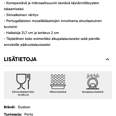
- Konepestävä ja mikroaaltouunin kestävä käytännöllisyyden
takaamiseksi
- Sinivalkoinen väritys
- Portugalilaisten mosaiikkilaattojen innoittama ainutlaatuinen
kuviointi
- Halkaisija 21,7 cm ja korkeus 2 cm
- Täydellinen koko esimerkiksi alkupalalautaseksi sekä pienille
annoksille pääruokalautaseksi
LISÄTIETOJA
Elintarvikekäyttöön
Mikronkestävä
Konepesunkestävä
soveltuva
Lisätietoja
Dudson
Porto