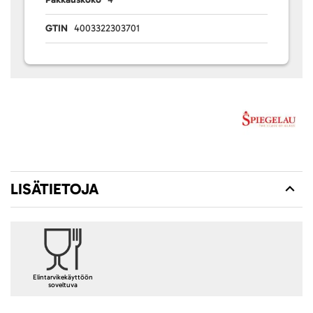
GTIN
4003322303701
LISÄTIETOJA
Elintarvikekäyttöön
soveltuva