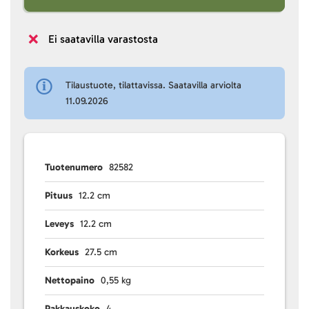
Ei saatavilla varastosta
Tilaustuote, tilattavissa. Saatavilla arviolta
11.09.2026
Tuotenumero
82582
Pituus
12.2 cm
Leveys
12.2 cm
Korkeus
27.5 cm
Nettopaino
0,55 kg
Pakkauskoko
4