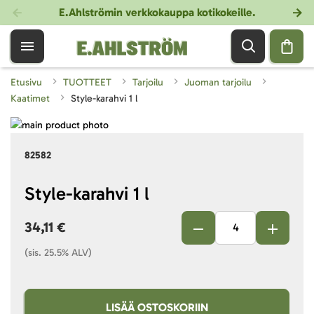
E.Ahlströmin verkkokauppa kotikokeille
.
Etusivu
TUOTTEET
Tarjoilu
Juoman tarjoilu
Kaatimet
Style-karahvi 1 l
Skip
to
Skip
82582
the
to
end
the
of
beginning
Style-karahvi 1 l
the
of
images
the
34,11 €
gallery
images
(sis. 25.5% ALV)
gallery
LISÄÄ OSTOSKORIIN