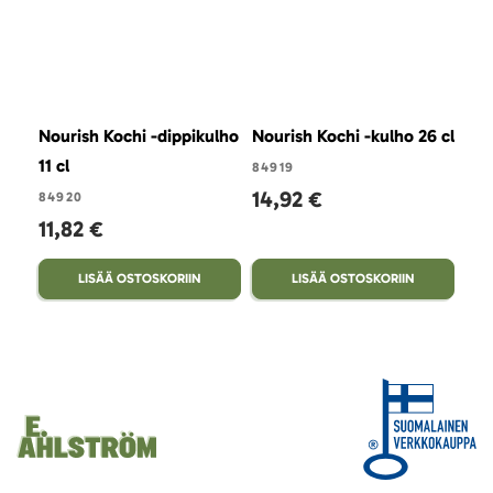
Nourish Kochi -dippikulho
Nourish Kochi -kulho 26 cl
Nou
11 cl
cl
84919
14,92 €
84920
849
11,82 €
17
LISÄÄ OSTOSKORIIN
LISÄÄ OSTOSKORIIN