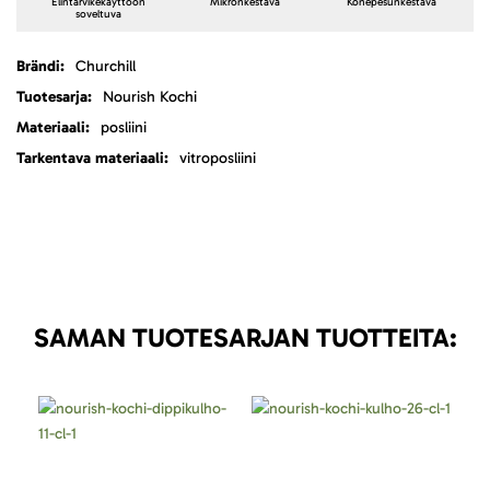
Elintarvikekäyttöön
Mikronkestävä
Konepesunkestävä
soveltuva
Lisätietoja
Churchill
Nourish Kochi
posliini
vitroposliini
SAMAN TUOTESARJAN TUOTTEITA: