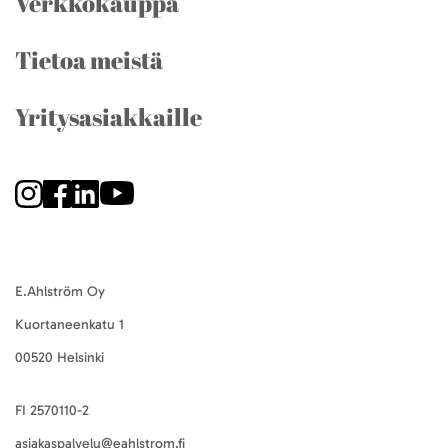
Verkkokauppa
Tietoa meistä
Yritysasiakkaille
E.Ahlström Oy
Kuortaneenkatu 1
00520 Helsinki
FI 2570110-2
asiakaspalvelu@eahlstrom.fi