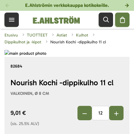
E.Ahlströmin verkkokauppa kotikokeille
.
Etusivu
TUOTTEET
Astiat
Kulhot
Dippikulhot ja -kipot
Nourish Kochi -dippikulho 11 cl
Skip
to
Skip
82684
the
to
end
the
of
beginning
Nourish Kochi -dippikulho 11 cl
the
of
VALKOINEN, Ø 8 CM
images
the
gallery
images
gallery
9,01 €
(sis. 25.5% ALV)