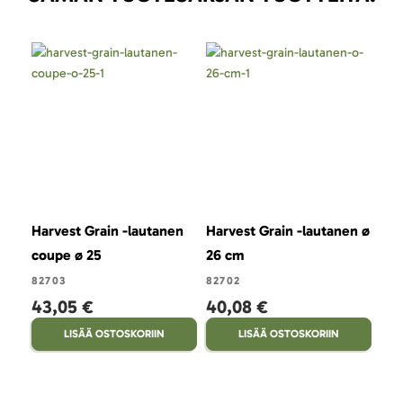
Harvest Grain -lautanen
Harvest Grain -lautanen ø
Har
coupe ø 25
26 cm
21 
82703
82702
827
43,05 €
40,08 €
36
LISÄÄ OSTOSKORIIN
LISÄÄ OSTOSKORIIN