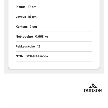
Pituus
27 cm
Leveys
16 cm
Korkeus
2 cm
Nettopaino
0,668 kg
Pakkauskoko
12
GTIN
5034414474534