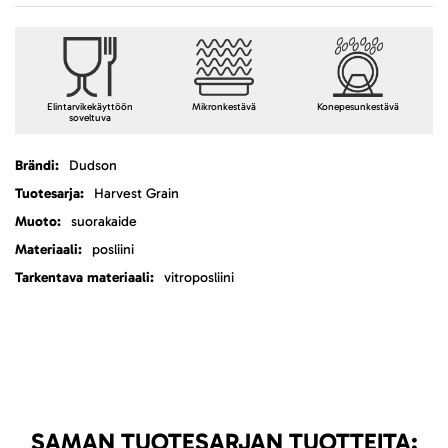
Elintarvikekäyttöön
Mikronkestävä
Konepesunkestävä
soveltuva
Lisätietoja
Dudson
Harvest Grain
suorakaide
posliini
vitroposliini
SAMAN TUOTESARJAN TUOTTEITA: