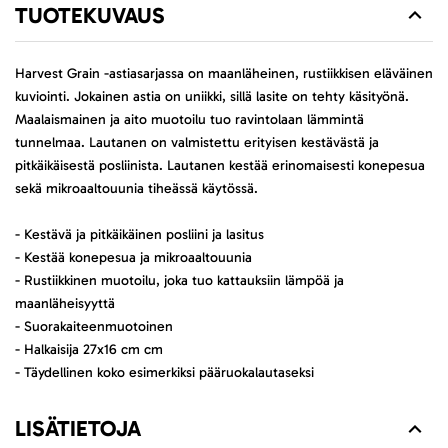
TUOTEKUVAUS
Harvest Grain -astiasarjassa on maanläheinen, rustiikkisen eläväinen
kuviointi. Jokainen astia on uniikki, sillä lasite on tehty käsityönä.
Maalaismainen ja aito muotoilu tuo ravintolaan lämmintä
tunnelmaa. Lautanen on valmistettu erityisen kestävästä ja
pitkäikäisestä posliinista. Lautanen kestää erinomaisesti konepesua
sekä mikroaaltouunia tiheässä käytössä.
- Kestävä ja pitkäikäinen posliini ja lasitus
- Kestää konepesua ja mikroaaltouunia
- Rustiikkinen muotoilu, joka tuo kattauksiin lämpöä ja
maanläheisyyttä
- Suorakaiteenmuotoinen
- Halkaisija 27x16 cm cm
- Täydellinen koko esimerkiksi pääruokalautaseksi
LISÄTIETOJA