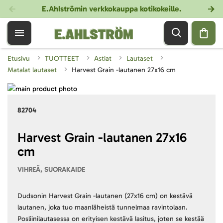
E.Ahlströmin verkkokauppa kotikokeille
.
Etusivu
TUOTTEET
Astiat
Lautaset
Matalat lautaset
Harvest Grain -lautanen 27x16 cm
Skip
to
Skip
82704
the
to
end
the
of
beginning
Harvest Grain -lautanen 27x16
the
of
cm
images
the
gallery
images
VIHREÄ, SUORAKAIDE
gallery
Dudsonin Harvest Grain -lautanen (27x16 cm) on kestävä
lautanen, joka tuo maanläheistä tunnelmaa ravintolaan.
Posliinilautasessa on erityisen kestävä lasitus, joten se kestää